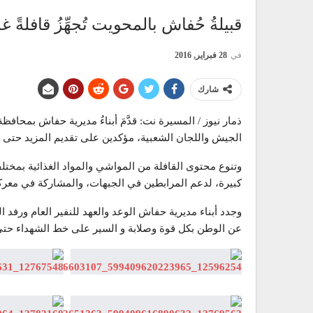
قبيلةُ حُفاش بالمحويت تُجهِّزُ قافلةً غ
في
28 فبراير, 2016
شارك
ذمار نيوز / المسيرة نت: قدَّمَ أبناءُ مديرية حفاش بمحافظة
الجيش واللجان الشعبية، مؤكدين على تقديم المزيد حتى ي
وتنوع محتوى القافلة من المواشي والمواد الغذائية بمختلف
كبيرة، لدعم المرابطين في الجبهات، والمشاركة في معركة
وجدد أبناء مديرية حفاش الوعد والعهد للنفير العام ورفد 
عن الوطن بكل قوة وصلابة و السير على خط الشهداء حتى 