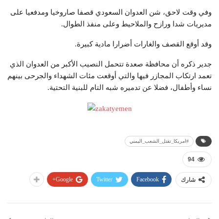
وفي وقت لاحق، شن العدوان السعودي قصفا صاروخيا ومدفعيا على
مديريات شدا ورازح والملاحيط وعلى منفذ الطوال.
وقد أوقع القصف والغارات أضرارا مادية كبيرة.
جدير ذكره أن محافظة صعدة تتحمل النصيب الأكبر من العدوان الذي
تعمد ارتكاب المجازر فيها والتي أوقعت مئات الشهداء والجرحى بينهم
نساء وأطفال، فضلا عن تدميره شبه التام للبنية التحتية. ‎
#امريكا_تقتل_الشعب_اليمني
94
Google+
Twitter
Facebook
شارك