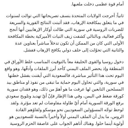
أمام قوة عظمى دخلت ملعبها.
ثانياً: أحرجت الولايات المتحدة بنسف تصريحاتها التي توالت لسنوات
في ما يتعلق بمكافحة الإرهاب، فقد أثبتت النتائج الفورية والسريعة
للضربات الروسية في سورية التي طالت أوكار الإرهابيين أنها أنجح
وأكثر فعالية، وبالتالي كشفت زيف النيات الأميركية بخطة المكافحة
الأولى التي كان من الممكن أن تكون تدخلاً مباشراً بعناوين عدة
والثانية التي تحوّلت إلى حلف دولي يكافح الإرهاب ففشل.
دخول روسيا والقوى الحليفة معاً بالتوقيت المناسب خلط الأوراق في
المنطقة وإذ يحضر الملف اليمني كأحد أبرز الملفات وأدقّها، وهو واقع
اليوم تحت هذا التأثير مباشرة، فالسعودية التي أيقنت بفشل خطتها
في سورية، والتي تحاول اليوم حماية ما تبقى من نفوذ او مناطق بيد
المسلحين التابعين لها عرفت ما هو أهمّ من ذلك، وهو فقدان سورية
كورقة ضغط في اليمن، وفي هذا الإطار فإنّ أيّ تهديد وتلويح سعودي
برفع الورقة السورية أمام أيّ طاولة مفاوضات لم تعد مؤثرة. ولقد
لوحظ توجّه المسؤولين السعوديين نحو موسكو ولقاؤهم القادة
الروس، ما يدل أن الملف اليمني أولاً وأخيراً بالنسبة للسعوديين هو
أولوية أينما حلوا. وهناك أتاهم الجواب على عاصفة الحزم الروسية