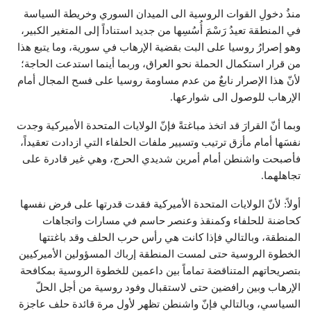
منذُ دخولِ القوات الروسية الى الميدان السوري وخريطة السياسة
في المنطقة تعيدُ رَسْمَ أُسُسِها من جديد استناداً إلى المتغير الكبير،
وهو إصرارُ روسيا على البت بقضية الإرهاب في سورية، وما يتبع هذا
من قرار استكمال الحملة نحو العراق، وربما أينما استدعت الحاجة؛
لأنّ هذا الإصرار نابعٌ من عدم مساومة روسيا على فسح المجال أمام
الإرهاب للوصول الى شوارعها.
وبما أنّ القرارَ قد اتخذ مباغتةً فإنّ الولايات المتحدة الأميركية وجدت
نفسَها أمام مأزق ترتيب وتسيير ملفات الحلفاء التي ازدادت تعقيداً،
فأصبحت واشنطن أمام أمرين شديدي الحرج، وهي غير قادرة على
تجاهلهما.
أولاً: لأنّ الولايات المتحدة الأميركية فقدت قدرتها على فرض نفسها
كحاضنة للحلفاء وكمنقذ وعنصر حاسم في مسارات واتجاهات
المنطقة، وبالتالي فإذا كانت هي رأس حرب الحلف وقد باغتتها
الخطوة الروسية حتى لمست المنطقة إرباك المسؤولين الأميركيين
بتصريحاتهم المتناقضة تماماً بين داعمين للخطوة الروسية بمكافحة
الإرهاب وبين رافضين حتى لاستقبال وفود روسية من أجل الحلّ
السياسي، وبالتالي فإنّ واشنطن تظهر لأول مرة قائدة حلف عاجزة