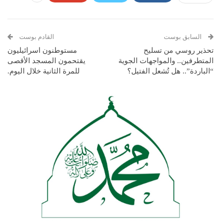
السابق بوست
القادم بوست
تحذير روسي من تسليح
مستوطنون اسرائيليون
المتطرفين.. والمواجهات الجوية
يقتحمون المسجد الأقصى
“الباردة”.. هل تُشعل الفتيل؟
للمرة الثانية خلال اليوم.