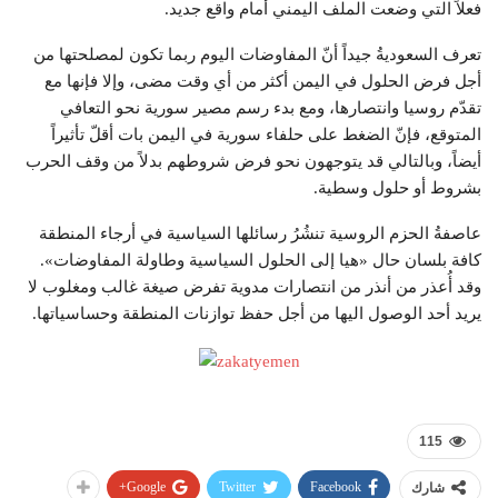
فعلاً التي وضعت الملف اليمني أمام واقع جديد.
تعرف السعوديةُ جيداً أنّ المفاوضات اليوم ربما تكون لمصلحتها من
أجل فرض الحلول في اليمن أكثر من أي وقت مضى، وإلا فإنها مع
تقدّم روسيا وانتصارها، ومع بدء رسم مصير سورية نحو التعافي
المتوقع، فإنّ الضغط على حلفاء سورية في اليمن بات أقلّ تأثيراً
أيضاً، وبالتالي قد يتوجهون نحو فرض شروطهم بدلاً من وقف الحرب
بشروط أو حلول وسطية.
عاصفةُ الحزم الروسية تنشُرُ رسائلها السياسية في أرجاء المنطقة
كافة بلسان حال «هيا إلى الحلول السياسية وطاولة المفاوضات».
وقد أُعذر من أنذر من انتصارات مدوية تفرض صيغة غالب ومغلوب لا
يريد أحد الوصول اليها من أجل حفظ توازنات المنطقة وحساسياتها.
115
Google+
Twitter
Facebook
شارك