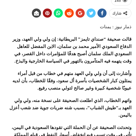
145
شارك
ذمار نيوز : يمنات
قالت صحيفة “صنداي تايمز” البريطانية: إن ولي ولي العهد، وزير
الدفاع السعودي الأمير محمد بن سلمان، الابن المفضل للعاهل
السعودي الملك سلمان أصبح هدفًا للمؤامرات داخل القصر، في
وقت يتهمه فيه المتآمرون بالتهور في السياسة الخارجية والبذخ.
وأشارت إلى أن ولي ولي العهد متهم في خطاب من قبل أمراء
يمثلون كبار الشخصيات بأسرة أل سعود، وفقًا للخطاب، بأن لديه
عيوبًا شخصية كبيرة وغير صالح لتولي منصب رفيع.
واتهم الخطاب، الذي اطلعت الصحيفة على نسخة منه، ولي ولي
العهد بـ”طيش الشباب”، بسبب شنه ضربات جوية ضد شعب أعزل
باليمن.
وتحدثت الصحيفة عن أن الحملة التي تقودها السعودية في اليمن،
تأتي في وقت تسبب فيه انخفاض أسعار النفط في قيام المملكة