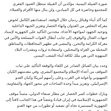
صورة القبيلة اليمنية، مؤكدين أن القبيلة ستظل العمود الفقري
للمجتمع وحاضرة في كل الميادين، ولن ينال منها الأقزام والعملاء.
كما أكد أبناء وقبائل ردمان خلال الوقفة، استعدادهم الكامل لخوض
معركة التخلص من العدوان وانهاء الحصار وتعزيز الجبهة الداخلية
وتوحيد الجهود لمواجهة الأعداء، مجددين التأكيد على الجهوزية لإسناد
جبهات القتال والوقوف إلى جانب أبطال القوات المسلحة والأمن في
معركة الكرامة والتحرر، والمضي في تطهير المحافظات والمناطق
المحتلة من الغزاة والمحتلين، واستعادة ثروات ومقدرات البلاد
المنهوبة التي هي ملك لكافة أبناء الشعب اليمني.
وجدد بيان القبائل الصادر عن اللقاء والوقفة التأكيد على ثبات
الموقف من أعداء الإسلام والمجتمع البشري، وفي مقدمتهم الكيان
الصهيوني وأعوانه في الغرب وعلى رأسهم أمريكا وكيان العدو
الإسرائيلي، وتعزيز مبدأ وحدة الساحات في محور الجهاد والمقاومة.
وبارك خطوات كسر الحصار عن مطار صنعاء الدولي، مثمناً موقف
الجمهورية الإسلامية في إيران قيادةً وشعباً في هذا الجانب،لافتاً إلى
الجهوزية المستمرة تجاه أي تصعيد أو تطورات من جهة العدو