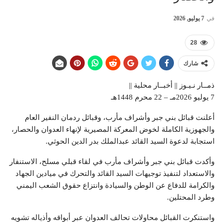
في
7 يوليو, 2026
28
شارك
ذمــار نـيـوز || أخبــار محلية ||
7 يوليو 2026مـ – 22 محرم 1448هـ
أعلنت قبائل بني جبر وأشراف مأرب، وقبائل ردمان النفير العام
والجهوزية الكاملة لخوض المعركة المصيرية لإنهاء العدوان والحصار،
استجابة لدعوة السيد القائد عبدالملك بدر الدين الحوثي.
وأكدت قبائل بني جبر وأشراف مأرب في لقاء قبلي مسلح، الاستنفار
والاستعداد لتنفيذ توجيهات السيد القائد والتحرك في ميادين الجهاد
والكرامة للدفاع عن الوطن والسيادة وانتزاع حقوق الشعب اليمني
وطرد المحتلين.
واستنكرت القبائل محاولات تحالف العدوان عبر أبواقه وأذياله تشويه