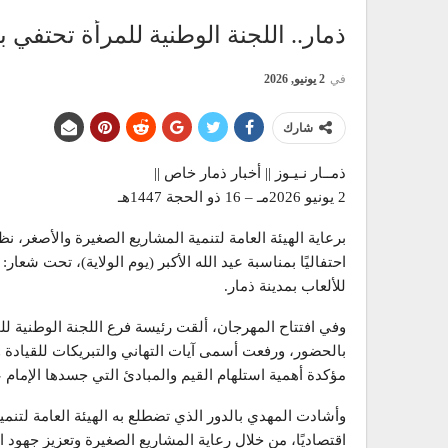
ذمار.. اللجنة الوطنية للمرأة تحتفي 
في
2 يونيو, 2026
شارك
ذمــار نـيـوز || أخبار ذمار خاص ||
2 يونيو 2026مـ – 16 ذو الحجة 1447هـ
برعاية الهيئة العامة لتنمية المشاريع الصغيرة والأصغر، نظم
احتفاليًا بمناسبة عيد الله الأكبر (يوم الولاية)، تحت ش
للألعاب بمدينة ذمار.
وفي افتتاح المهرجان، ألقت رئيسة فرع اللجنة الوطنية ل
بالحضور، ورفعت أسمى آيات التهاني والتبريكات للقيادة وا
مؤكدة أهمية استلهام القيم والمبادئ التي جسدها الإمام 
وأشادت المهدي بالدور الذي تضطلع به الهيئة العامة لتنمي
اقتصاديًا، من خلال رعاية المشاريع الصغيرة وتعزيز جهود ا