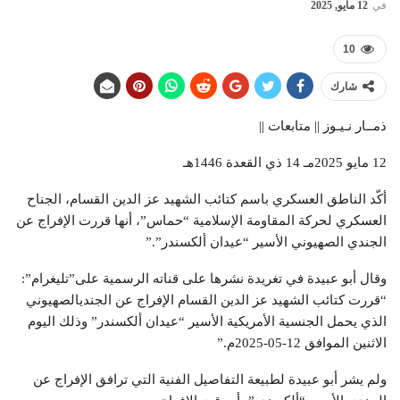
في
12 مايو, 2025
10
شارك
ذمــار نـيـوز || متابعات ||
12 مايو 2025مـ 14 ذي القعدة 1446هـ
أكّد الناطق العسكري باسم كتائب الشهيد عز الدين القسام، الجناح
العسكري لحركة المقاومة الإسلامية “حماس”، أنها قررت الإفراج عن
الجندي الصهيوني الأسير “عيدان ألكسندر”.”
وقال أبو عبيدة في تغريدة نشرها على قناته الرسمية على”تليغرام”:
“قررت كتائب الشهيد عز الدين القسام الإفراج عن الجنديالصهيوني
الذي يحمل الجنسية الأمريكية الأسير “عيدان ألكسندر” وذلك اليوم
الاثنين الموافق 12-05-2025م.”
ولم يشر أبو عبيدة لطبيعة التفاصيل الفنية التي ترافق الإفراج عن