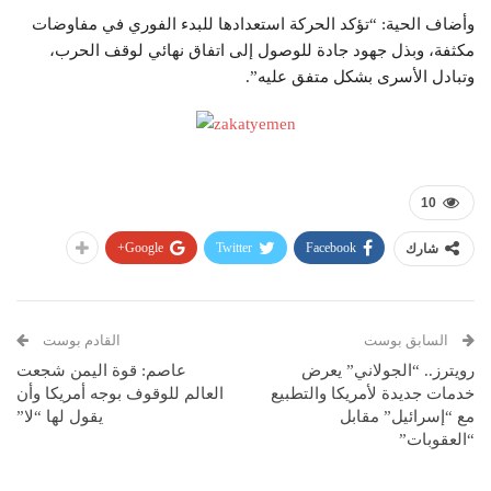
وأضاف الحية: “تؤكد الحركة استعدادها للبدء الفوري في مفاوضات
مكثفة، وبذل جهود جادة للوصول إلى اتفاق نهائي لوقف الحرب،
وتبادل الأسرى بشكل متفق عليه”.
10
Google+
Twitter
Facebook
شارك
السابق بوست
القادم بوست
رويترز.. “الجولاني” يعرض
عاصم: قوة اليمن شجعت
خدمات جديدة لأمريكا والتطبيع
العالم للوقوف بوجه أمريكا وأن
مع “إسرائيل” مقابل
يقول لها “لا”
“العقوبات”