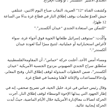
الجندي الأسير “ألكسندر”، أو وقت الإفراج.
وكشفت القناة “12” العبرية، النقاب صباح اليوم الاثنين، عنتلقي
جيش العدوّ تعليمات بوقف إطلاق النار في قطاع غزة بدءًا من الساعة
12 ظهرًا،
“للتمكن من استعادة الجندي “عيدان ألكسندر”.”
وأكّدت: “ستوقف إسرائيل طلعاتها الجوية فوق أجواء غزة، سواء
لأغراض استخباراتية أو عملياتية، لتتيح ممرًا آمنًا لعودة عيدان
ألكسندر”.”
ومساء أمس الأحد، أعلنت حركة “حماس”، أن المقاومةالفلسطينية
ستُطلق سراح الجندي الصهيوني مزدوج الجنسية الأمريكية “عيدان
ألكسندر”، ضمن الخطوات المبذولة لوقف إطلاق النار، وفتح المعابر،
وإدخالالمساعدات والإغاثة لأهلنا وشعبنا في قطاع غزة.
وقال رئيس حماس في غزة، خليل الحية، في تصريح صحفي، إنه في
إطار الجهود التي يبذلها الإخوة الوسطاء لوقف إطلاق النار، أجرت
الحركة اتصالات معالإدارة الأمريكية خلال الأيام الماضية، حيثُ أبدت
الحركة إيجابية عالية.