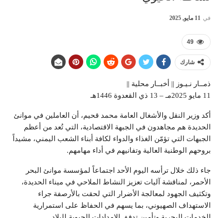
في
11 مايو, 2025
49
شارك
ذمــار نـيـوز || أخبــار محلية ||
11 مايو 2025مـ – 13 ذي القعدوة 1446هـ
أكد وزير النقل والأشغال العامة محمد قحيم، أن العاملين في موانئ
الحديدة هم مجاهدون في الجبهة الاقتصادية، التي تُعد من أعظم
الجبهات التي تؤمّن الغذاء والدواء لكافة أبناء الشعب اليمني، مشيداً
بروحهم الوطنية العالية وتفانيهم في أداء مهامهم.
جاء ذلك خلال ترأسه اليوم الأحد اجتماعاً لمؤسسة موانئ البحر
الأحمر، لمناقشة آليات تعزيز النشاط الملاحي في ميناء الحديدة،
وتكثيف الجهود لمعالجة الأضرار التي لحقت بالأرصفة جراء
الاستهداف الصهيوني، بما يسهم في الحفاظ على استمرارية
الخدمات البحرية وتأمين تدفق الإمدادات الحيوية للبلاد.