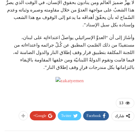
لا يهزُّ ضميرَ العالم ومن ينادون بحقوق الإنسان، في الوقت الذي يصرُّ
هذا الشعبُ على مواجهة العدوّ من خلال مقاومته وصبره وثباته وعدم
السّماح له بأن يحقّقَ أهدافَه ما يدعو إلى الوقوف مع هذا الشعب
وإسناده بكل سبل الإسناد”.
وأشَارَ إلى أن “العدوَّ الإسرائيلي يواصلُ اعتداءاتِه على لبنان،
مستفيدًا من ذلك الصّمتِ المطبق عن كُـلّ جرائمه واعتداءاته من
اللجنة المكلفة بتطبيق قرار وقف إطلاق النار والدول الضامنة له،
فيما قامت وتقوم الدولةُ اللبنانيّة ومن خلفها المقاومة بالإيفاء
بالتزاماتها بكل مندرجات قرارِ وقف إطلاق النار”.
13
Google+
Twitter
Facebook
شارك