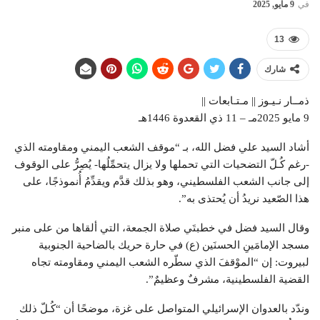
في
9 مايو, 2025
13
شارك
ذمــار نـيـوز || مـتـابعات ||
9 مايو 2025مـ – 11 ذي القعدوة 1446هـ
أشاد السيد علي فضل الله، بـ “موقف الشعب اليمني ومقاومته الذي
-رغم كُـلّ التضحيات التي تحملها ولا يزال يتحمِّلُها- يُصِرُّ على الوقوف
إلى جانب الشعب الفلسطيني، وهو بذلك قدَّم ويقدِّمُ أُنموذجًا، على
هذا الصّعيد نريدُ أن يُحتذى به”.
وقال السيد فضل في خطبتَي صلاة الجمعة، التي ألقاها من على منبر
مسجد الإمامَينِ الحسنَين (ع) في حارة حريك بالضاحية الجنوبية
لبيروت: إن “الموْقفَ الذي سطّره الشعب اليمني ومقاومته تجاه
القضية الفلسطينية، مشرفٌ وعظيمٌ”.
وندّد بالعدوان الإسرائيلي المتواصل على غزة، موضحًا أن “كُـلّ ذلك