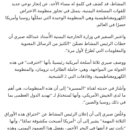
المشاط، قد كشف في كلمةٍ له مساء الأحد، عن إنجاز نوعي جديد
للقوات المسلحة اليمنية، يتمثل في تجاوز منظومة الاعتراض
الكهرومغناطيسية وهي المنظومة الوحيدة التي تملكُها روسيا وأمريكا
حصرًا في العالم.
واعتبر السفير في وزارة الخارجية اليمنية الأُستاذ عبدالله صبري أن
خطابَ الرئيس المشاط تضمَّنَ “الكثيرَ من الرسائل المعنوية
والمعلومات التي تُطرَحُ لأول مرة”.
ووصف صبري ثلاثةَ أسلحة أمريكية رئيسيةً بأنها “احترقت” في هذه
الجولة من المواجهة، وهي: حاملة الطائرات ترومان، والمنظومة
الكهرومغناطيسية، وقاذفات البي 2 الشبحية.
وأشَارَ في حديثه لقناة “المسيرة” إلى أن هذه المنظومات، هي أهم
ما لدى الجيش الأمريكي، وأنها تُستخدَمُ لـ “تهديد الدول العظمى بما
في ذلك روسيا والصين”.
وخَلُصَ صبري إلى أن إعلان الرئيس المشاط عن “احتراق هذه الأوراق
الثلاثة المهمة” يشير إلى أن “أمريكا أصبحت مكشوفة تمامًا”، وأنها
“باتت تمرغ أنفها في البحر الأحمر، بفضل هذا الصمود اليمني، وهذه