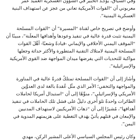
وفي السياق، يؤكّـد الخبير في الشؤون العسكرية العميد عمر
معربوني أن “القوات الأمريكية تعاني من عجز عن استهداف البنية
العسكرية اليمنية”.
وأوضح في تصريح خاص لقناة “المسيرة” أن “القوات المسلحة
اليمنية تثبت قدرة عالية في تنفيذ وعودها وأهدافها المعلَنة”، مبينًا أن
“الموقف اليمني الأخلاقي والإيماني -قيادةً وشعبًا- أهَّلَ القوات
المسلحة اليمنية لامتلاك التقنية المتطورة والأكثر حداثة وجعلها
مواكبة للتحديات التي يفرضها ميدان المواجهة ضد القوى الأمريكية
والإسرائيلية”.
وأشَارَ إلى أن “القوات المسلحة تمتلكُ قدرةً عالية في المناورة
والمواجهة والتخفي؛ الأمر الذي مثّل عُقدةً بالغة لدى العدوَّين
الأمريكي والإسرائيلي”، منوِّهًا إلى أن “استبدال أمريكا لحاملات
الطائرات واحدةً تلوَ أُخرى دليلٌ على فشل تلك الحاملات في تنفيذ
أهدافها”، مُشيرًا إلى أن “ذهابَ الأمريكيين لاستهداف المدنيين
والإمعان في قتلهم يأتيْ بهَدفِ التغطية على هزيمتهم المدوية في
اليمن”.
وكان رئيس المجلس السياسي الأعلى المشير الركن، مهدي