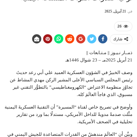
في
21 أبريل, 2025
26
شارك
ذمــار نـيـوز || مـتـابعات ||
21 أبريل 2025مـ – 23 شوال 1446هـ
وصف الخبيرُ في الشؤون العسكرية العميد علي أبي رعد حديثَ
رئيس المجلس السياسي الأعلى المشير الركن مهدي المشاط عن
تجاوُزِ منظومة الاعتراض “الكهرومغناطيسي” بالتطوُّر التقني غير
مسبوق، الذي فاجأ العالَمَ كله.
وأوضح في تصريح خاص لقناة “المسيرة” أن التقنيةَ العسكريةَ اليمنية
مثَّلت صدمةً مدويةً للداخل الأمريكي، مستدلًا بما ورد من تقارير
تحليلية في الصحف الأمريكية.
وبيَّن أن “العالَمَ مندهشٌ من القدرات المتصاعدة للجيش اليمني في