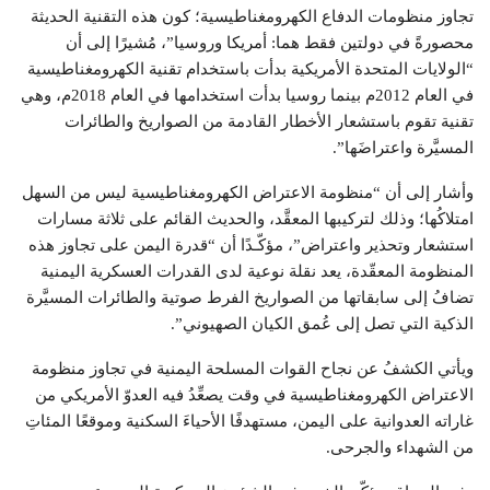
تجاوز منظومات الدفاع الكهرومغناطيسية؛ كون هذه التقنية الحديثة
محصورةً في دولتين فقط هما: أمريكا وروسيا”، مُشيرًا إلى أن
“الولايات المتحدة الأمريكية بدأت باستخدام تقنية الكهرومغناطيسية
في العام 2012م بينما روسيا بدأت استخدامها في العام 2018م، وهي
تقنية تقوم باستشعار الأخطار القادمة من الصواريخ والطائرات
المسيَّرة واعتراضَها”.
وأشار إلى أن “منظومة الاعتراض الكهرومغناطيسية ليس من السهل
امتلاكُها؛ وذلك لتركيبها المعقَّد، والحديث القائم على ثلاثة مسارات
استشعار وتحذير واعتراض”، مؤكّـدًا أن “قدرة اليمن على تجاوز هذه
المنظومة المعقّدة، يعد نقلة نوعية لدى القدرات العسكرية اليمنية
تضافُ إلى سابقاتها من الصواريخ الفرط صوتية والطائرات المسيَّرة
الذكية التي تصل إلى عُمق الكيان الصهيوني”.
ويأتي الكشفُ عن نجاح القوات المسلحة اليمنية في تجاوز منظومة
الاعتراض الكهرومغناطيسية في وقت يصعِّدُ فيه العدوّ الأمريكي من
غاراته العدوانية على اليمن، مستهدفًا الأحياءَ السكنية وموقعًا المئاتِ
من الشهداء والجرحى.