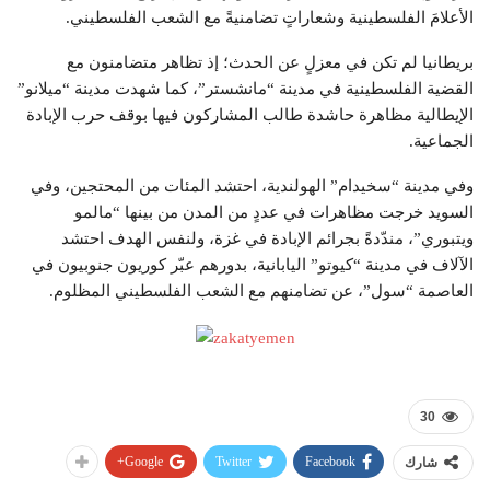
الأعلامَ الفلسطينية وشعاراتٍ تضامنيةً مع الشعب الفلسطيني.
بريطانيا لم تكن في معزلٍ عن الحدث؛ إذ تظاهر متضامنون مع
القضية الفلسطينية في مدينة “مانشستر”، كما شهدت مدينة “ميلانو”
الإيطالية مظاهرة حاشدة طالب المشاركون فيها بوقف حرب الإبادة
الجماعية.
وفي مدينة “سخيدام” الهولندية، احتشد المئات من المحتجين، وفي
السويد خرجت مظاهرات في عددٍ من المدن من بينها “مالمو
ويتبوري”، مندّدةً بجرائم الإبادة في غزة، ولنفس الهدف احتشد
الآلاف في مدينة “كيوتو” اليابانية، بدورهم عبّر كوريون جنوبيون في
العاصمة “سول”، عن تضامنهم مع الشعب الفلسطيني المظلوم.
30
Google+
Twitter
Facebook
شارك