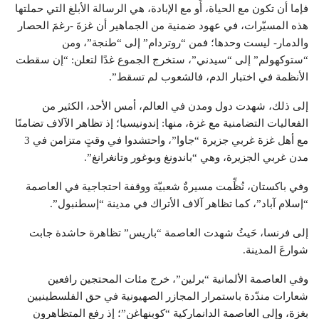
فإما أن تكون مع الحياة، أَو مع الإبادة، هي الرسالة الأبلغ التي حملتها
هذه المسيّرات، في عهود ضمنية من الجماهير أن غزةَ -رغمَ الحصار
والدمار- ليست وحدها؛ فمن “روتردام” إلى “طنجة”، ومن
“ستوكهولم” إلى “سيدني”، ستخرج الجموع غدًا لتعلن: “إن سقطت
الأنظمة في اختبار الدم، فالشعوب لم تسقط”.
إلى ذلك، شهدت دول ومدن في العالم، أمس الأحد، الكثير من
الفعاليات التضامنية مع غزة، منها: إندونيسيا؛ إذ تظاهر الآلاف تضامنًا
مع أهل غزة غربي جزيرة “جاوا”، واحتشدوا في وقتٍ متزامن في 3
مدن غربي الجزيرة، وهي “باندونغ وبوغور وتانغرانغ”.
وفي باكستان، نُظِّمت مسيرةٌ شعبيّة ووقفة احتجاجية في العاصمة
“إسلام آباد”، كما تظاهر آلاف الأتراك في مدينة “إسطنبول”.
إلى فرنسا، حَيثُ شهدت العاصمة “باريس” تظاهرة حاشدة جابت
شوارعَ المدينة.
وفي العاصمة الألمانية “برلين”، خرج مئات المحتجين رافعين
شعارات مندّدة باستمرار المجازر الصهيونية في حق الفلسطينيين
بغزة، وإلى العاصمة الدانماركية “كوبنهاغن”؛ إذ رفع المتظاهرون