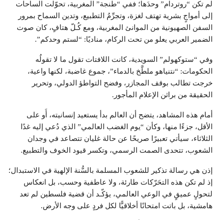
لم تكن “روتردام” وحدَها؛ ففي “طنجة” المغربية، تحوّلت الساحات
إلى أمواجٍ بشرية تهتف لغزة، وتجرِّمُ التطبيع، وتدين السماح بمرور
السفن الصهيونية من الموانئ المغربية، ومع كُـلّ هتافٍ، كان صوت
الضمير العربي يعلو من تحت الركام، مناديًا: “لستم وحدكم”.
وفي “ستوكهولم” السويدية، كانت اللافتات تقول ما لا تقولُه
الحكومات: “نتنياهو ملطَّخ بالدماء”، جموع غاضبة، لكنها واعية،
خرجت تطالب بوقف المجازر، وفضح التواطؤ الدولي، وتحرير
الحقيقة من براثن الإعلام المأجور.
أمام هذه المشاهد، يتضح أن العالم بدأ يستعيد إنسانيته، أَو على
الأقل، جزءًا منها، وكأن “يوم الغضب العالمي” الذي دُعي إليه غدًا
الثلاثاء، سيأتي تعبيرًا صريحًا عن حالة غليان تتصاعد في وجدان
الشعوب، تتحدى الصمت الرسمي، وتكسر قيود الخوف والتطبيع.
إذن هي رسالة تذكير للشعوب المسلمة بالسُّنة الإلهية في الاستبدال؛
إذ لم تكن هذه التحَرّكات طارئة، ولا عاطفية وحسب، بل انعكاس
لتحولٍ عميقٍ في الوعي العالمي، يؤكّـد أن قضية فلسطين لم تعد
هامشية، بل باتت امتحانًا أخلاقيًّا لكل فردٍ على وجه الأرض.