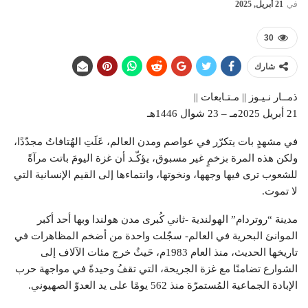
في
21 أبريل, 2025
30
شارك
ذمــار نـيـوز || مـتـابعات ||
21 أبريل 2025مـ – 23 شوال 1446هـ
في مشهدٍ بات يتكرّر في عواصم ومدن العالم، عَلَتِ الهُتافاتُ مجدّدًا،
ولكن هذه المرة بزخمٍ غير مسبوق، يؤكّـد أن غزة اليومَ باتت مرآةً
للشعوب ترى فيها وجهها، ونخوتها، وانتماءها إلى القيم الإنسانية التي
لا تموت.
مدينة “روتردام” الهولندية -ثاني كُبرى مدن هولندا وبها أحد أكبر
الموانئ البحرية في العالم- سجّلت واحدة من أضخم المظاهرات في
تاريخها الحديث، منذ العام 1983م، حَيثُ خرج مئات الآلاف إلى
الشوارع تضامنًا مع غزة الجريحة، التي تقفُ وحيدةً في مواجهة حرب
الإبادة الجماعية المُستمرّة منذ 562 يومًا على يد العدوّ الصهيوني.