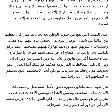
ليس دخول آل سعود وأمريكا وبلاك ووتر والإمارات والسودان إلى
أراضيك إلا احتلالا فاضحا ،، وليس قصفها لمنشئآتك ولمباني وطنك
ولحاراتك بلدك ولتراثك وحضارتك إلا تدميرا وحقدا….وليس قتلها
لأخوتكم من اليمنيين وسفك دماؤهم في أي بقعة يمنية إلا جرما
أسودا.
عدن اليمنية التي تقع في جنوب الوطن بعد تحريرها ممن كان يقطنها
من أبنائها من شمال الوطن اليوم هي تحتضن بدلا عنهم عدة فصائل
وجنسيات لا قلوبهم عليها وولائهم لها ولا يهمهم مصلحتها …هم تركوا
بلدانهم وجاءوا من كل أصقاع الأرض لمصالحهم هم جاءوا بمؤامرة
كبيرة حجمها أكبر من هادي و الشرعية ومن المتمردين ومن إيران
ومن كل تلك المغالطات المزعومة هدفهم هو قتلك أيها العدني…هو
تجويعك هو ترويعك هو تشريدك لم تكن أنت إلا مطيتهم الذي يتسلقون
به لأهدافهم الذي أنت واحدٌ منها.
تعز اليوم أشبه ماتكون صورة طبق الأصل لمستقبلٍ رسمته ذات
الأيادي بذات المخطط وبنفس الأهداف وبنفس الأحداث في عدن …
تحرير تعز هو نفس مآل تحرير عدن،، لكن السؤال الذي يفرض نفسه
الآن أين هو دور أبناء تعز وعدن الشرفاء..