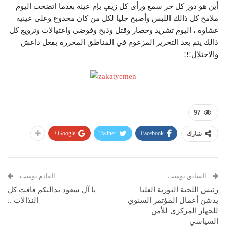
أين هو دور كل حر سمع ورأى كل زيفٍ بإم عينه بعدما اتضحت اليوم
ملامح كل ذالك اللبس وأصبح جليا لكل من كان مخدوع وعلى عينيه
غشاوة ، اليوم تشريد وحصار وقتل وذبح وفوضى واغتيالات وترويع كل
ذالك يتم بعد التحرير المزعوم في المناطق المحرره بفعل داعش
والاحتلال!!!
97
Google+
Twitter
Facebook
شارك
السابق بوست
القادم بوست
رئيس اللجنة الثورية العليا
يا آل سعود نذالتكم فاقت كل
يدشن أعمال المؤتمر السنوي
النذالات ..
للجهاز المركزي للأمن
السياسي