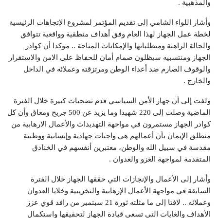
والمذهبية .
وأشار اللواء الشامي إلى تقديم المؤتمر لمشروع الإتجاهات الرئيسية
لخطة عمل الجهاز لهذا العام وفق أهداف منطقية وواقعية تتوافق
والحالة الراهنة ومتطلباتها والإمكانات المتاحة .. مؤكدا أن كوادر
الجهاز ومنتسبيه سيظلون صمام أمان للحفاظ على الامن والاستقرار
والوقوف الصارم ضد أعداء الوطن ومرتزقته وعملائه في الداخل
والخارج .
ولفت إلى أن جهاز الأمن السياسي قدم تضحيات كبيرة خلال الفترة
الماضية وصلت إلى 220 شهيدا وما يزيد عن 500 جريح ومعاق وأن كل
كوادر الجهاز مستمرون في مواجهة التهديدات والأعمال الارهابية من
منطلق الإيمان بأن أعمالهم هي واجبات جهادية وإنسانية ووطنية
مقدسة في سبيل الله والوطن، معتبرين أنفسهم في الخنادق
المتقدمة لمواجهة الغزو والعدوان .
وأشار إلى الأعمال والإنجازات التي حققها الجهاز خلال الفترة
السابقة في مواجهة الأعمال الإرهابية والتخريبية وخلايا العدوان
وعملائه .. لافتا إلى ما مثلته ثورة 21 سبتمبر من رافد قوي عزز
الأهداف والغايات التي تسعى قيادة الجهاز لتحقيقها واستكمال