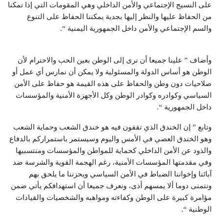
على النسيج الإجتماعي والأمن الداخلي وهي المقومات التي إذا تمكنا
من الحفاظ عليها والنظر إليها بجدية يمكننا الحفاظ على التنوع
والسم الإجتماعي والأمن داخل الجمهورية اليمنية “.
وأضاف ” علينا جميعا أن نرى إلى الوطن بعين الحب والاحترام لأن
الوطن هو أساس الدولة والمسئولية ولا يمكن أن نمارس أي عمل أو
صلاحيات دون وطن والحفاظ على هذه القيمة هو حفاظ على الأمن
السياسي وكوادره وكوادر الوطن وكل الأجهزة الأمنية والمؤسسات
داخل الجمهورية “.
وتابع ” إن الخندق الذي تقفون فيه هو خندق الشعب وحماية الشعب
وهو الخندق العصي في الأمس واليوم وسيستمر باستمراركم بالدفاع
والذود عن الأمن الداخلي كحماية للمواطن والمؤسسات ومنتسبيها
وفي مقدمتها المؤسسات الأمنية، رغم الهجمة القوية والشرسة ضد
آبائنا وإخواننا الضباط في الأمن السياسي ويحزننا ما يلحق بهم
ونتمنى دوما ألا يمسهم أذى، ونعرف جميعا أن استهدافكم يأتي ضمن
مؤامرة كبيرة على الوطن وكفاءته ومواهبه والشخصيات والقيادات
الوطنية “.