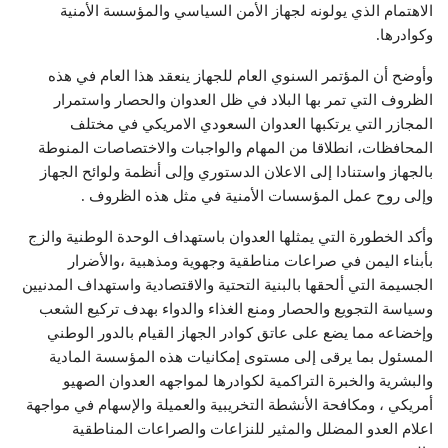
الاهتمام الذي يولونه لجهاز الأمن السياسي والمؤسسة الأمنية
وكوادرها.
وأوضح أن المؤتمر السنوي العام للجهاز ينعقد هذا العام في هذه
الظروف التي تمر بها البلاد في ظل العدوان والحصار واستمرار
المجازر التي يرتكبها العدوان السعودي الامريكي في مختلف
المحافظات، انطلاقا من المهام والواجبات والاختصاصات المنوطة
بالجهاز واستنادا إلى الاعلان الدستوري وإلى أنظمة ولوائح الجهاز
وإلى روح عمل المؤسسات الأمنية في مثل هذه الظروف .
وأكد الخطورة التي يمثلها العدوان باستهداف الوحدة الوطنية والزج
بأبناء اليمن في صراعات مناطقية وجهوية ومذهبية ،والأضرار
الجسيمة التي ألحقها بالبنية التحتية والاقتصادية واستهداف المدنيين
وسياسة التجويع والحصار ومنع الغذاء والدواء بهدف تركيع الشعب
وإخضاعه مما يضع على عاتق كوادر الجهاز القيام بالدور الوطني
المسئول بما يرقى إلى مستوى إمكانيات هذه المؤسسة المادية
والبشرية والخبرة التراكمية لكوادرها لمواجهه العدوان الصهيو
أمريكي ، ومكافحة الأنشطة التخريبية والعميلة والإسهام في مواجهة
اعلام العدو المضلل والمثير للنزاعات والصراعات المناطقية