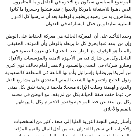
الموضوع السياسي سيكون مع الأخوة في الداخل وأما المتآمرون
الذين ذهبوا للاستعانة بأمريكا والعدوان فقد فشلوا وخسروا ما كانوا
يتظاهرون به من رصيد يربطهم بالوطنية بعد أن مارسوا كل الادوار
السلبية سابقا ومن خلال المشاركة في العدوان.
وجدد التأكيد على أن المعركة الحالية هي معركة الحفاظ على الوطن
وإن من ابتعد عنها يحرق كل ما يربطه بالوطن وأن الموقف الحقيقي
والمبدأ هو الوقوف مع الوطن ضد التحدي الذي عززه الصمود في
الداخل وكل من شارك فيه من الأجهزة الامنية والمؤسسات والأفراد
وصاروا شركاء في التحدي والصمود والانتصار أمام تحالف قوى كبرى
من أمريكا وبريطانيا وإسرائيل وأدواتها التابعة في المنطقة كالسعودية
ودول الخليج وانتصر فيها الشعب اليمني المتحدي على مشاريع القتل
والذبح والهيمنة وسلب الإرادة مسجلا ملحمة تاريخية تليق بكل يمني
حر، فيما حقت صفة الخيانة بكل من لم يقف مع الوطن في محنته
وكل من ابتعد عن خط المواجهة وفقدوا الاحترام وكل ما يربطهم
بالقيم والأخلاق.
وأشار رئيس اللجنة الثورية العليا إلى ضعف كثير من الشخصيات
والأحزاب التي سحبها العدوان معه من أجل المال والقيم المؤقتة