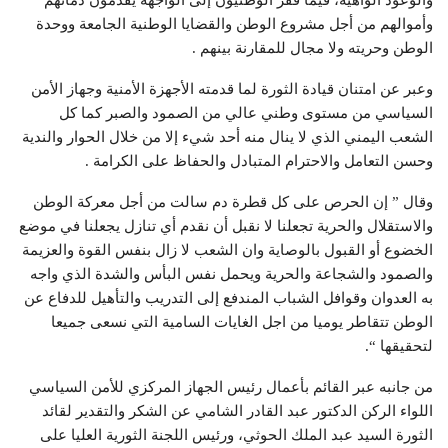
والوعود الواهية، فيما قفز الوطنيون إلى الواجهة يقدمون دمائهم
وأموالهم من أجل مشروع الوطن والقضايا الوطنية الجامعة ووحدة
الوطن وحريته ولا مجال للمقارنة بينهم .
وعبر عن امتنان قيادة الثورة لما قدمته الأجهزة الأمنية وجهاز الأمن
السياسي من مستوى وطني عالي من الصمود والصبر كما كل
الشعب اليمني الذي لا ينال منه أحد شيء إلا من خلال الحوار والندية
وحسن التعامل والاحترام المتبادل والحفاظ على الكرامة .
وقال ” إن الحرص على كل قطرة دم سالت من أجل معركة الوطن
والاستقلال والحرية تجعلنا لا نقبل أن نقدم أي تنازل يجعلنا في موضع
الخضوع أو القبول بالوصاية وان الشعب لا زال بنفس القوة والعزيمة
والصمود والشجاعة والحرية ويحمل نفس البأس والشدة الذي واجه
به العدوان وقوافل الشباب المندفع إلى التدريب والتأهيل للدفاع عن
الوطن تتقاطر يوميا من اجل الغايات السامية التي نسعى جميعا
لتحقيقها “.
من جانبه عبر القائم بأعمال رئيس الجهاز المركزي للأمن السياسي
اللواء الركن الدكتور عبد القادر الشامي عن الشكر والتقدير لقائد
الثورة السيد عبد الملك الحوثي، ورئيس اللجنة الثورية العليا على