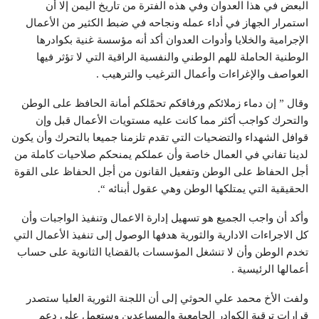
البعض في هذا العدوان وفي هذه الفترة من تاريخ اليمن إلا أن
استمرار الجهاز في أداء عمله ونجاحه في ضبط الكثير من الأعمال
الإجرامية والخلايا وأدوات العدوان أكد أنه مؤسسة غنية بكوادرها
الوطنية الحاملة للهم الوطني والنفسية الراقية التي لا تؤثر فيها
العواصف والإغراءات وأعمال الترغيب والترهيب .
وقال ” إن دماء زملائكم ورفاقكم تحمًلكم أمانة الحافظ على الوطن
والتحرك كواجب أكثر مما كانت عليه مستويات الأعمال قبل وإن
قوافل الشهداء والتضحيات التي تقدم تلزمنا جميعا بالتحرك وأن يكون
لدينا تفاني في العمال خاصة وأن عملكم يمنحكم صلاحيات كاملة من
أجل الحفاظ على الوطن وتفعيل القانون من أجل الحفاظ على القوة
الحقيقية التي يمتلكها الوطن وهي عقول أبنائه “.
وأكد أن واجب الجميع هو تسهيل إدارة الاعمال وتنفيذ الواجبات وأن
كل الاجراءات الادارية والثورية هدفها الوصول إلى تنفيذ الأعمال التي
تخدم الوطن وأن لا تنشغل المؤسسات بالقضايا الثانوية على حساب
أعمالها الرئيسية .
ولفت الأخ محمد علي الحوثي إلى أن اللجنة الثورية العليا ستصدر
قرارات ترقية الكوادر الجامعية والمساعدين وستعمل على دعم