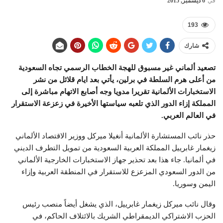
في
6 ديسمبر, 2015
193
شارك
تصعيد ألماني غير مسبوق للهجة الخطاب الرسمي تجاه السعودية
من أعلى هرم السلطة في برلين، يأتي بعد ايام قلائل من نشر
الاستخبارات الألمانية تقريرا مدويا وجه أصابع الاتهام مباشرة إلى
المملكة إزاء الدور الذي تلعبه سياستها الأخيرة في زعزعة الاستقرار
في العالم العربي.
حذر نائب المستشارة الألمانية أنغيلا ميركل ووزير الاقتصاد الألماني
زيغمار غابرييل المملكة العربية السعودية من تمويل التطرف الديني
في ألمانيا. جاء هذا بعد تحذير جهاز الاستخبارات الخارجية الألماني
من الدور السعودي المزعزع للاستقرار في المنطقة العربية وإزاء
اليمن وسوريا.
وقال نائب ميركل زيغمار غابرييل، الذي يشغل أيضاً منصب رئيس
الحزب الاشتراكي الديمقراطي الشريك بالائتلاف الحاكم، في