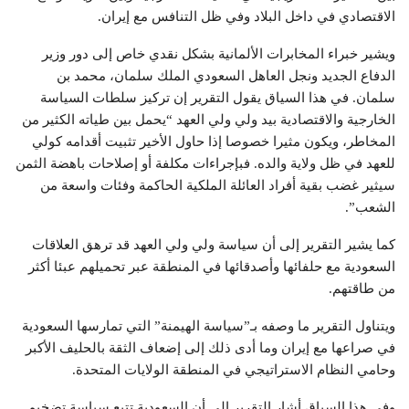
الاقتصادي في داخل البلاد وفي ظل التنافس مع إيران.
ويشير خبراء المخابرات الألمانية بشكل نقدي خاص إلى دور وزير
الدفاع الجديد ونجل العاهل السعودي الملك سلمان، محمد بن
سلمان. في هذا السياق يقول التقرير إن تركيز سلطات السياسة
الخارجية والاقتصادية بيد ولي ولي العهد “يحمل بين طياته الكثير من
المخاطر، ويكون مثيرا خصوصا إذا حاول الأخير تثبيت أقدامه كولي
للعهد في ظل ولاية والده. فبإجراءات مكلفة أو إصلاحات باهضة الثمن
سيثير غضب بقية أفراد العائلة الملكية الحاكمة وفئات واسعة من
الشعب”.
كما يشير التقرير إلى أن سياسة ولي ولي العهد قد ترهق العلاقات
السعودية مع حلفائها وأصدقائها في المنطقة عبر تحميلهم عبئا أكثر
من طاقتهم.
ويتناول التقرير ما وصفه بـ”سياسة الهيمنة” التي تمارسها السعودية
في صراعها مع إيران وما أدى ذلك إلى إضعاف الثقة بالحليف الأكبر
وحامي النظام الاستراتيجي في المنطقة الولايات المتحدة.
وفي هذا السياق أشار التقرير إلى أن السعودية تتبع سياسة تضخيم