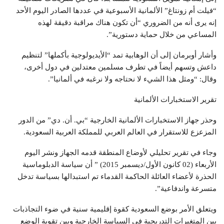
“فيلت أم زونتاغ” الألمانية الأسبوعية في عددها الصادر اليوم الأحد
إنه يرى أنه من الضروري “أن تكون هناك مراقبة دقيقة لهذه
المساعي من خلال حماية دستورية”.
وأشار أوبرمان إلى أن الوهابية تمد “الأيديولوجية بأكملها” لتنظيم
داعش وتسهم أيضاً في تطرف مسلمين معتدلين في دول أخرى،
وقال: “ومثل هذا الشيء لا نحتاجه ولا نرغبه في ألمانيا”.
تقرير الاستخبارات الألمانية
وحذر جهاز الاستخبارات الألمانية الخارجية “بي. أن. دي” من الدور
المزعزع للاستقرار في العالم العربي للمملكة العربية السعودية.
وجاء في تقرير تحليلي لأوضاع المنطقة قدمه الجهاز ونشر اليوم
الأربعاء (02 كانون الأول/ديسمبر 2015) ” أن سياسة الدبلوماسية
الحذرة لأعضاء العائلة الحاكمة القدماء تم استبدالها بسياسة تدخل
متسرعة واندفاعية”.
ويتعلق الأمر بوضع السعودية كقوة إقليمية سنية في ضوء التجاذبات
بين المتغيرات التدريجية في السياسة الخارجية وبين تقوية الوضع