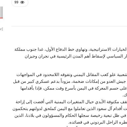
99
[smbtoolbar]
خيارات الاستراتيجية، وتهاوي خط الدفاع الأول، غدا جنوب مملكة
رار السياسي لإسقاط أهم المدن الرئيسية في نجران وجيزان
عبية علو كعب المقاتل اليمني وتفوقه اللامحدود في المواجهات
ملكه جيش العدو من إمكانات ضخمة، مزوداً بدعم عسكري كبير من قبل
 على حسم المعركة في اليمن بأسرع وقت ممكن، فإذا بأقدامها
ك.
سبتمبر، أن الرياض لن تقف مكتوفة الأيدي حيال المتغيرات اليمنية التي أفضت إلى إزاحة
أقدام آل سعود الذين تعاملوا مع اليمن كملحق لدولتهم يتحكمون
 في ظل تبعية رخيصة سجلها الحكام والمسؤولون في بلادنا، الذين
طره الراحل البردوني في قصائده.