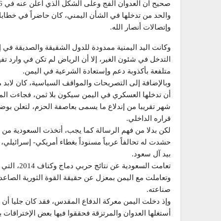
والحد من تدخلها في الشأن اليمني، كان حاضراً في خطابا
وإتصالات أنصار الله.
وكانت اليد اليمنية ممدودة للدول الشقيقة والصديقة في إ
التدخل في شئون الغير، إلا أن الرياض لم تكن في وارد 
متلفعة بأكذوبة دعم وإستعادة الشرعية في اليمن.
وبالإضافة إلى التصريحات والمواقف السياسية، كان لابد 
أن تدخلها العسكري في اليمن سيكون بلا ثمن، فجاءت ال
شهر تقريبا من إندلاع ما يسمى بعاصفة الحزم، لتعلن بوضو
قراره الداخلي.
لكن بدلا من فهم الرسالة كما يجب، أتخذت السعودية من ا
حشدت له تحالفاً عربياً مسنوداً بغطاء أمريكي- إسرائيل
بيد آل سعود.
تعامت السعو
وتعاملت مع اليمن بمعزل عن حقيقة القوة الثورية الصاع
صناعته.
وإذ دخلت اليمن معركة الدفاع المقدس، فقد كان جليا أ
أستغلها العدوان والمرتزقة فحققوا فيها بعض الإختراقات 