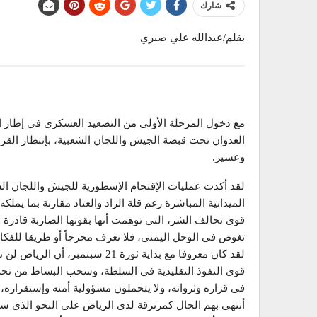
شارك
بقلم/عبدالله علي صبري
مع دخول المرحلة الأولى من التصعيد العسكري في إطار ال
العدوان تحت قبضة الجيش واللجان الشعبية، بإنتظار الق
وعسير.
لقد أكدت عمليات الإقتحام الإسطورية للجيش واللجان الش
الميدانية المباشرة رغم قلة الزاد والعتاد مقارنة بما ي
قوى تحالف الشر، التي توهمت أنها بقوتها الضاربة قادرة
تغوص في الوحل اليمني، فلا تعرف مخرجاً أو طريقا للفكا
لقد كان معروفا مع بداية ثورة 21 
قوى النفوذ التقليدية في السلطة، وسحب البساط من تحت 
في قراره وثرواته، ولا يتحملون مسؤولية أمنه وإستقراره،
أنتهى بهم الحال كمرتزقة لدى الرياض على النحو الذي س