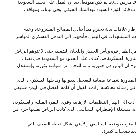
صحيح أن العدوان الفج وعلى الشكل الذي أعلن عنه في 26 مارس 2015 لم يكن متوقعاً، بيد أن العمل على تحييد السعودية
ت قائد الثورة السيد/ عبدالملك الحوثي، وفي بيانات ومواقف
طار علاقات ندية تحترم مبدأ تبادل المصالح المشروعة، وعدم
تفهم المستجدات في اليمن، فأتجهت إلى التدخل العسكري المباشر
من إظهار قوة وبأس الجيش واللجان الشعبية حتى لا تتوهم الرياض
مناورة العسكرية في كتاف على الحدود مع السعودية قبل نصف
ح أن اليمن في جهوزية تامة للدفاع عن سيادته وثورته وإستقلال
لمناورة شماعة مضافة للتعجيل بعدوانها وتدخلها العسكري، الذي
ي، في رسالة معاكسة أرادت القول أن كلمة الفصل في اليمن ستبقى
دية عن نتائج حربي دماج وكتاف 2014، التي أدت إلى إنهيار التنظيمات الإرهابية وقوى النفوذ القبلية والعسكرية،
دة، مستغلة الإضطراب السياسي الذي كانت الرياض نفسها جزءا من
ن الجنوب بوضعه السياسي والأمني يشكل نقطة الضعف التي
بعد تضحيات كبيرة.