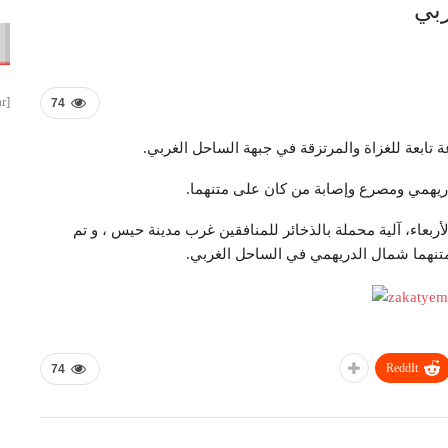
ربي
[smbtoolbar]
74
تابعة للغزاة والمرتزقة في جبهة الساحل الغربي.
يهمي ومصرع وإصابة من كان على متنهما.
عاء، آلية محملة بالذخائر للمنافقين غرب مدينة حيس ، و تم
تنهما شمال الدريهمي في الساحل الغربي.
ReddIt
74