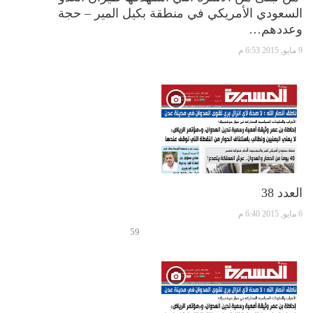
السعودي الأمريكي في منطقة بكيل المير – حجة
وعددهم…
9 مايو, 2015 6:53 م
العدد 38
6 مايو, 2015 6:40 م
59