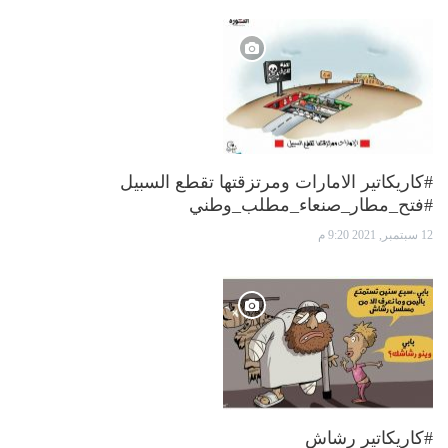
#كاريكاتير الامارات ومرتزقتها تقطع السبيل
#فتح_مطار_صنعاء_مطلب_وطني
12 سبتمبر, 2021 9:20 م
#كاريكاتير رشاش