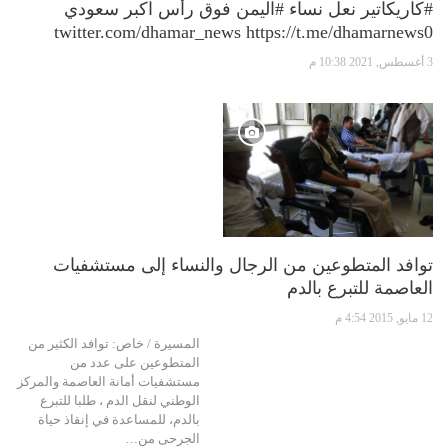
#كاريكاتير نعل نساء #اليمن فوق رأس اكبر سعودي
twitter.com/dhamar_news https://t.me/dhamarnews0
3 أغسطس, 2021 10:38 م
توافد المتطوعين من الرجال والنساء إلى مستشفيات
العاصمة للتبرع بالدم
12 مايو, 2015 4:54 م
المسيرة / خاص: توافد الكثير من
المتطوعين على عدد من
مستشفيات أمانة العاصمة والمركز
الوطني لنقل الدم ، طلبا للتبرع
بالدم، للمساعدة في إنقاذ حياة
الجرحى من…