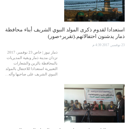
استعدادا لقدوم ذكرى المولد النبوي الشريف أبناء محافظة
ذمار يدشنون احتفالاتهم.(تقرير+صور)
23 نوفمبر, 2017 4:39 م
ذمار نيوز | خاص 23 نوفمبر، 2017
تزدان مدينة ذمار وبقية المديريات
بالمحافظة بالزين والشعارات
التعبيرية استعدادا للاحتفال بالمولد
النبوي الشريف على صاحبها وآله…