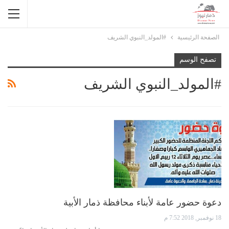
الصفحة الرئيسية
#المولد_النبوي الشريف
تصفح الوسم
#المولد_النبوي الشريف
دعوة حضور عامة لأبناء محافظة ذمار الأبية
18 نوفمبر, 2018 7:52 م