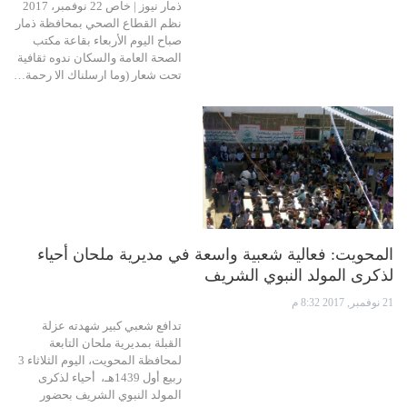
ذمار نيوز | خاص 22 نوفمبر، 2017
نظم القطاع الصحي بمحافظة ذمار
صباح اليوم الأربعاء بقاعة مكتب
الصحة العامة والسكان ندوه ثقافية
تحت شعار (وما ارسلناك الا رحمة…
المحويت: فعالية شعبية واسعة في مديرية ملحان أحياء
لذكرى المولد النبوي الشريف
21 نوفمبر, 2017 8:32 م
تدافع شعبي كبير شهدته عزلة
القبلة بمديرية ملحان التابعة
لمحافظة المحويت، اليوم الثلاثاء 3
ربيع أول 1439هـ، أحياء لذكرى
المولد النبوي الشريف بحضور