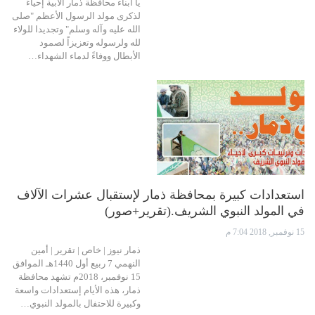
يا أبناء محافظة ذمار الأبية إحياءً
لذكرى مولد الرسول الأعظم "صلى
الله عليه وآله وسلم" وتجديدا للولاء
لله ولرسوله وتعزيزاً لصمود
الأبطال ووفاءً لدماء الشهداء…
استعدادات كبيرة بمحافظة ذمار لإستقبال عشرات الآلاف
في المولد النبوي الشريف.(تقرير+صور)
15 نوفمبر, 2018 7:04 م
ذمار نيوز | خاص | تقرير | أمين
النهمي 7 ربيع أول 1440هـ الموافق
15 نوفمبر، 2018م تشهد محافظة
ذمار، هذه الأيام إستعدادات واسعة
وكبيرة للاحتفال بالمولد النبوي…