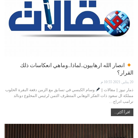
انصار الله ارهابيون..لماذا..وماهي انعكاسات ذلك
القرار؟
20 يناير, 2021 10:55 م
ذمار نيوز || مقالات ||
وسام الكبسي في تسابق مع الزمن دفعة البقرة الحلوب
مملكة ال سعود ذات الفكر الوهابي المتطرف الثمن لرئيس المخلوع دونالد
ترامب ادراج…
اقرأ أكثر...