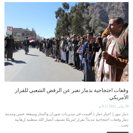
وقفات احتجاجية بذمار تعبر عن الرفض الشعبي للقرار
الأمريكي
20 يناير, 2021 9:11 م
ذمار نيوز || اخبار ذمار || أقيمت في مديريات ضوران والمنار وميفعة عنس ومدينة
ذمار وقفات احتجاجية تنديدًاً بقرار امريكا تصنيف أنصار الله منظمة إرهابية
تحت…