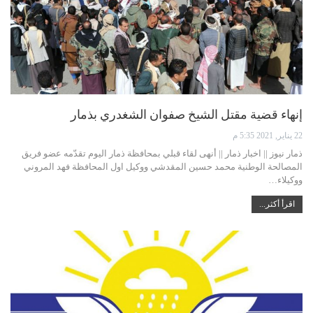
إنهاء قضية مقتل الشيخ صفوان الشغدري بذمار
22 يناير, 2021 5:35 م
ذمار نيوز || اخبار ذمار || أنهى لقاء قبلي بمحافظة ذمار اليوم تقدّمه عضو فريق
المصالحة الوطنية محمد حسين المقدشي ووكيل اول المحافظة فهد المروني
ووكيلاء…
اقرأ أكثر...