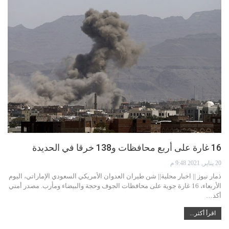
16 غارة على أربع محافظات و138 خرقا في الحديدة
20 يناير, 2021 9:48 م
ذمار نيوز || اخبار محلية|| شن طيران العدوان الأمريكي السعودي الإماراتي، اليوم
الأربعاء، 16 غارة جوية على محافظات الجوف وحجة والبيضاء ومأرب. مصدر أمني
أكد…
اقرأ أكثر...