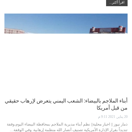
اقرأ أكثر...
أبناء الملاجم بالبيضاء: الشعب اليمني يتعرض لإرهاب حقيقي
من قبل أمريكا
20 يناير, 2021 9:11 م
ذمار نيوز || اخبار محلية|| نظم أبناء مديرية الملاجم بمحافظة البيضاء اليوم،وقفة
تنديداً بقرار الإدارة الأمريكية تصنيف أنصار الله منظمة إرهابية. وفي الوقفة…