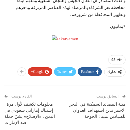
وأكدت المصادر أن أبطال الجيش واللجان الشعبية ومعهم أبناء
محافظة تعز الشرفاء بالمرصاد لهذه العناصر المرتزقة ودحرهم
وتطهير المحافظة من شرورهم.
*يمانيون
98
Google+
Twitter
Facebook
شارك
السابق بوست
القادم بوست
هيئة المصائد السمكية في البحر
معلومات تكشف لأول مرة :
الاحمر تدين استهداف العدوان
إشتباك إماراتي سعودي في
للصيادين بميناء الخوخة
اليمن : «الإصلاح» يشنّ حملة
ضد الإمارات