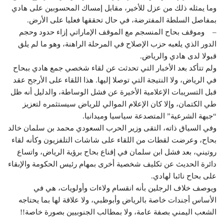
وما يمثله ذلك من عزل للأخير، مقابل إمساك المحسوبين على هادي
بمفاصل السلطة المفترضة، في حال تحققها فعليا على الأرض.
– وموقف بحاح المنسجم مع الموقف الإماراتي إزاء حدود وحجم
الدور الذي يلعبه حزب الإصلاح في المرحلة الراهنة، وهو ما لم يلق
قبولا لدى هادي والرياض.
ولم تتأكد بعد الأخبار التي تحدثت عن لقاء شخصي جمع هادي ببحاح
في الرياض، ولا النتيجة التي توصلا إليها. هذا اللقاء على الأرجح عقد
قبل التسريبات الإعلامية الأخيرة عن فشل الوساطة، والدليل أنه ظل
طي الكتمان، وإلا كان الإعلام الموالي للرياض سيستثمره لتعزيز
“جبهة الشرعية” المتصدعة سياسيا وميدانيا.
وفي السياق ذاته، التقى وزير الحرب السعودي محمد بن سلمان خالد
بحاح، وعرضت لقطات من اللقاء على شاشات التلفزيون وكأنه لقاء
روتيني، بعد فشل ابن سلمان في إقناع بحاح برؤية الرياض، واتساع
دائرة الحديث عن تكليف شخصية أخرى بمهام رئيس الحكومة والإبقاء
على بحاح نائبا لهادي.
ويوصف خلاف الرجلين بأنه انقسام ولاءات وأولويات، هي في
الأساس أجندات خاصة بالرياض وأبوظبي، ولا علاقة لها بما يحتاجه
الشعب اليمني بصفة عامة، ولا بمطالب الجنوبيين بصورة خاصة!!