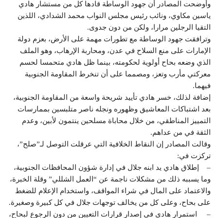
وأوضحت المصادر أن جهود الوساطة قادها كل من مستشار هادي
ياسين مكاوي، ونائب رئيس مجلس النواب محمد الشدادي، اللذين
التقيا الرجلين مرارا، ولكن من دون جدوى.
وترافقت جهود الوساطة مع تطورات مهمة على الأرض، بعزم دولة
الإمارات على منع السلاح في عدن، ومحاربة الإرهاب، وهو الملف
الذي وضعه بحاح أولوية لحكومته، بينما ظل هادي متحمسا لحسم
معركتي مأرب وتعز، ومصمما على أن تنخرط المقاومة الجنوبية
فيهما.
إضافة لذلك، خسر هادي تأييد شريحة واسعة من المقاومة الجنوبية،
بعد اشتباكات المعاشيق وظهوره ونجله ناصر متلبسين بممارسات
التمييز المناطقي، من خلال محاباة مسلحين ينتمون لأبين، وعدم
الثقة في من عداهم.
وقالت المصادر إن النقاط الخلافية التي عرقلت التوصل لـ”صلح”،
تركزت في:
– إطلاق هادي يد ابنه جلال في إدارة شؤون المحافظات الجنوبية،
وما يسببه ذلك من مشكلات ناجمة عن “العمل الشللي” وقلة الخبرة،
والاعتماد على المال في شراء المواقف، واستخدام الإعلام للضغط
على بحاح، وعلى كل من يخالف توجهات جلال في كل كبيرة وصغيرة.
– استمرار هادي في إصدار قرارات التعيين من دون الرجوع لبحاح،