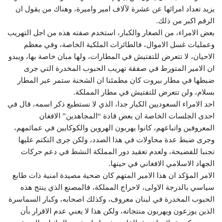
يزيد تعداد امرائها عن عشرة لآلاف امير واميرة، وهناك من يقول ان
الرقم اكبر من ذلك.
بعض الامراء، من الصغار والكبار، استخدم صفته هذه من اجل التهريب
وعمليات غسل الاموال، فالطائرات الملكية الخاصة، وفي معظم
الاحيان، لا تتعرض للتفتيش في المطارات، ولها مبان خاصة بها، ويبدو
ان الامير المتورط في صفقة تهريب الحبوب المخدرة التي جرى
ضبطها في مطار بيروت كان مطمئنا ان الشحنة ستمر عبر المطار
بسلام، ولن تتعرض للتفتيش في مطار المملكة.
احد الامراء السعوديين الكبار جدا، الذي لا نستطيع ذكر اسمه، قال في
احدى الجلسات الخاصة ان بعض قادة “المجاهدين” الافغان
المعروفين واتباعهم، كانوا يهربون الهروين والكوكايين في عمائمهم،
وجرى ضبط عدة محاولات في هذا الصدد، ولكن جرى التكتم عليها
تجنبا للفضيحة، ولعدم تعقيد دور المملكة النشط في دعم حركات
الجهاد الاسلامي الافغاني في حينها.
الامر المؤكد ان هذا الامير المتهم كان ضحية مصيدة امنية ذات طابع
سياسي بالدرجة الاولى، لاحراج المملكة، فالمصنع الذي ينتج هذه
الحبوب المخدرة في لبنان معروف، وكذلك اصحابه، وكبار السماسرة
الذين يوزعون ويهربون منتجاته، ولكن هذا لا يعني عدم الاقرار بأن