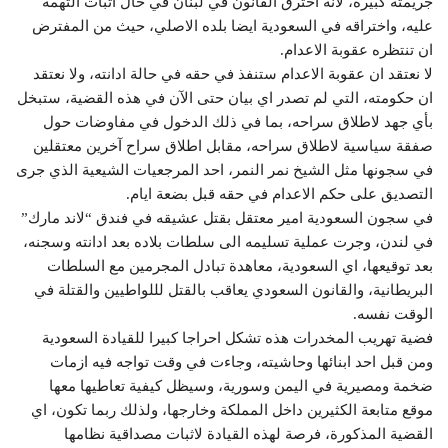
جريمته كبيرة، لانه اخترق القانون في لبنان في حال اثبات التهمة
عليه، واختراقه في السعودية ايضا بلده الاصلي، حيث من المفترض
ان تنتظره عقوبة الاعدام.
لا نعتقد ان عقوبة الاعدام ستنفذ في حقه في حالة ادانته، ولا نعتقد
ان حكومته، التي لم تصدر اي بيان حتى الآن في هذه القضية، ستبخل
بأي جهد لاطلاق سراحه، بما في ذلك الدخول في مفاوضات حول
صفقة سياسية لاطلاق سراحه، مقابل اطلاق سراح آخرين معتقلين
في سجونها مثل الشيخ نمر النمر، احد المرجعيات الشيعية الذي جرى
التصديق على حكم الاعدام في حقه قبل بضعة ايام.
في سجون السعودية امير معتقل بقتل عشيقه في فندق “لاند مارك”
في لندن، وجرت عملية تسليمه الى سلطات بلاده بعد ادانته وسجنه،
بعد توقيعها، اي السعودية، معاهدة تبادل المجرمين مع السلطات
البريطانية، والقانون السعودي يعاقب بالقتل لللواطيين والقتلة في
الوقت نفسه.
فضية تهريب المخدرات هذه تشكل احراجا كبيرا للقيادة السعودية
ومن قبل احد ابنائها وحاشيته، وجاءت في وقت تواجه فيه ازمات
ضخمة ومصيرية في اليمن وسورية، وسيظل كيفية تعاطيها معها
موقع متابعة الكثيرين داخل المملكة وخارجها، ولذلك ربما تكون، اي
القضية المذكورة، فرصة لهذه القيادة لاثبات مصداقية نظامها