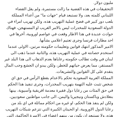
مليون دولار.
التحقيقات في هذه القضية ما زالت مستمرة، ولم يقل القضاء
اللبناني كلمته بعد، ولا نستبعد قيام “جهات ما” من أعداء المملكة
بلعب دور كبير في فضح عملية التهريب هذه، ولكن تهريب امراء في
الدولة السعودية للمخدرات ليس بالامر الغريب او المستهجن، فهناك
حوادث عديدة في هذا الاطار وقعت في عواصم اوروبية، آخرها في
احد مطارات فرنسا وجرى تعتيم اعلامي بشأنها.
الامير المذكور انتهك قوانين وتعليمات حكومته مرتين، الاولى عندما
استخدم حصانته في عملية التهريب هذه، والثانية عندما ذهب الى
لبنان في وقت تطالب حكومته رعاياها بعدم الذهاب الى هذا البلد غير
المستقر، مما يعرض حياتهم للخطر، ولكن يبدو ان الجشع وحب المال
يتقدم على كل القوانين والتشريعات.
المملكة العربية السعودية تحكم بالاعدام بقطع الرأس في حق اي
شخص تثبت عليه التهمة بتهريب المخدرات، وجرى تنفيذ هذا الحكم
في حق المئات من رعايا دول فقيرة معدمة افريقية وآسيوية، بينها
بنغلادش وباكستان ونيجيريا واليمن، الى جانب مواطنين سعوديين،
ولكن لم ينفذ هذا الحكم، او غيره من احكام مماثلة في اي بلد من
رعايا الدول الاوروبية، او الحيتان الكبيرة التي تتزعم شبكات التهريب
هذه، ولا نستبعد ان يكون من بينهم اعضاء في الاسرة الحاكمة، التي