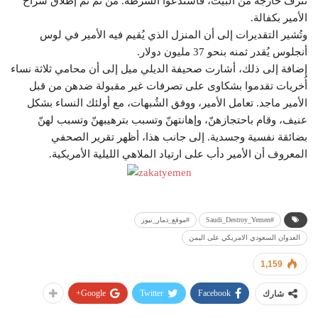
تنزف خارجة من البيت، فاستدعوا الشرطة. من ثم تم إطلاق سراح
الأمير بكفالة.
وتُشير التقديرات إلى أن المنزل الذي يُقيم فيه الأمير في لوس
أنجلوس يُقدر ثمنه بنحو 37 مليون دولار.
إضافة إلى ذلك، أشارت صحيفة الديلي ميل إلى أن محامي ثلاثة نساء
أُخريات تقدموا بشكاوى على تصرفات غير مقبولة ضدهن من قبل
الأمير ماجد. تعامل الأمير، ووفق الشُبهات، مع أولئك النساء بشكل
عنيف، وقام باحتجازهنّ، وإهانتهنّ وتسبب بترهيبهنّ وتسبب لهنّ
بضائقة نفسية وجسدية. إلى جانب هذا، أظهر تقرير الصحفي
المعروف أن الأمير دأب على ارتياد الملاهي الليلية الأمريكية.
#‎Saudi_Destroy_Yemen‬
‫#‏موقع_ذمار_نيوز
العدوان السعودي الامريكي على اليمن
1,159
Google+
Twitter
Facebook
شارك