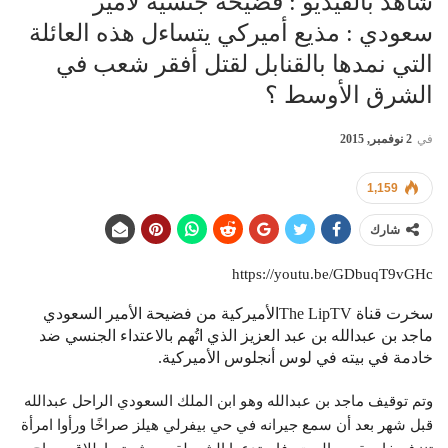
شاهد بالفيديو : فضيحة جنسية لأمير
سعودي : مذيع أميركي يتساءل هذه العائلة
التي نمدها بالقنابل لقتل أفقر شعب في
الشرق الأوسط ؟
في
2 نوفمبر, 2015
1,159
شارك
https://youtu.be/GDbuqT9vGHc
سخرت قناة The LipTVالأميركية من فضيحة الأمير السعودي
ماجد بن عبدالله بن عبد العزيز الذي اتُهم بالاعتداء الجنسي ضد
خادمة في بيته في لوس أنجلوس الأميركية.
وتم توقيف ماجد بن عبدالله وهو ابن الملك السعودي الراحل عبدالله
قبل شهر بعد أن سمع جيرانه في حي بيفرلي هيلز صراخًا ورأوا امرأة