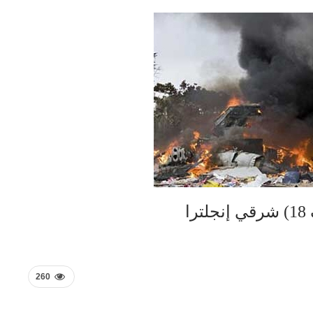
ا
260