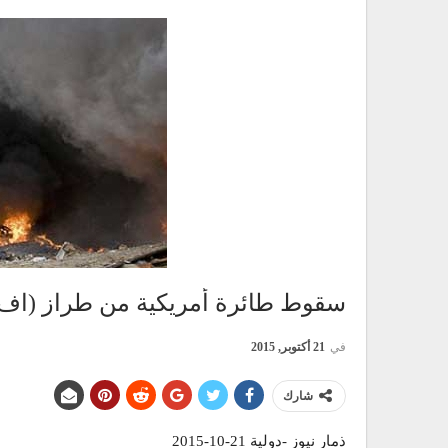
سقوط طائرة أمريكية من طراز (اف 18) شرقي إنجلتر
في
21 أكتوبر, 2015
شارك
ذمار نيوز -دولية 21-10-2015