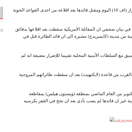
أعلنت السلطات البريطانية سقوط مقاتلة أمريكية من طراز (اف 18) اليوم ومقتل قائدها بعد اقلاعه من احدى القواعد الجوية
) في بيان صحفي ان المقاتلة الامريكية سقطت بعد اقلاعها بدقائق
[smbtoolbar]
ة من مدينة (كايمبريدج) مشيرة الى ان قائد الطائرة قتل في
ق مع السلطات الأمنية المحلية تقييما للإضرار مضيفة انه لم
 بالقرب من قاعدة (لايكنهيث) بعد ان سقطت طائراتهم المروحية
طراز (اف 15) قد سقطت في أكتوبر من العام الماضي بمنطقة (ويستون هيلس) بمقاطعة
نية غير ان قائدها لم يصب بأذى بعد ان نجح في القفز بكرسيه