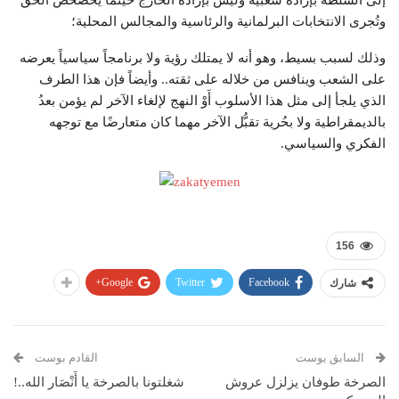
إلى السلطة بإرَادَة شعبية وليس بإرَادَة الخارج حينما يحصحص الحق
وتُجرى الانتخابات البرلمانية والرئاسية والمجالس المحلية؛
وذلك لسبب بسيط، وهو أنه لا يمتلك رؤية ولا برنامجاً سياسياً يعرضه
على الشعب وينافس من خلاله على ثقته.. وأيضاً فإن هذا الطرف
الذي يلجأ إلى مثل هذا الأسلوب أَوْ النهج لإلغاء الآخر لم يؤمن بعدُ
بالديمقراطية ولا بحُرية تقبُّل الآخر مهما كان متعارضًا مع توجهه
الفكري والسياسي.
156
Google+
Twitter
Facebook
شارك
السابق بوست
القادم بوست
الصرخة طوفان يزلزل عروش
شغلتونا بالصرخة يا أَنْصَار الله..!