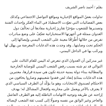
بقلم / أحمد ناصر الشريف
تداولت بعضُ المواقع الإخبارية ومواقع التواصل الاجتمَاعي وكذلك
بعض الفضائيات التي تعوّدت الاصطيادَ في الماء العكر وإحداث الفتنة
وتصديرها للشعوب مؤخرًا تقاريرَ إخبارية مفادها أن تحالُفَ دول
العدوان ممثلة في أجهزتها الاستخباراتية تعكِفُ على وضع مبادرات
تفرض من خلالها أَطْرَافًا معينة على الشعب اليمني وإيصالها إلى
الحكم تحت وصايتها.. وقد وجدت هذه الدعايات المغرضة من يهلل لها
ويرحّب بها في الداخل اليمني،
غير مدركين أن العدوانَ الذي تتعرض له اليمن للعام الثالث على
التوالي قد تم شنه بسبب رفض الشعب اليمني للوصاية الخارجية
والمطالبة ببناء دولة يمنية حديثة تكون هي سيدة قرارها، معتبرين
هذه الدعايات بمثابةِ إنقاذ لمَن فقدوا شعبيتهم وصاروا يخافون من
الاحتكام لصندوق الانتخابات، وهو ما يؤكّد أن الطرف السياسي الذي
لا يعترف بالآخر ويعمل على محاربته وافتعال المشاكل له؛ بهدف
إزاحته عن طريقه وتوجيه الاتهامات الباطلة إليه هو الطرف الفاشل
والعاجز وغير الواثق من نفسه وصولًا إلى كسب ثقة الشعب لإيصاله