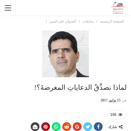
الصفحة الرئيسية
متابعات
العدوان على اليمن
لماذا نصدِّقُ الدعاياتِ المغرضةَ؟!
في
15 يوليو, 2017
156
شارك