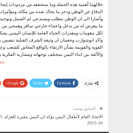
خلالهما أهمية هذه الحملة وما ستحققه من مردودات إيجابي
الدفاع عن الوطن ودحر ما يحاك ضده من مكائد ومؤآمرات
وأشارا الى ان الوطن يتطلب ويستدعي لم الشمل وتوحيد
ما يتعرض له من تدخل واعتداء خارجي سافر وهمجي من قبل
لكل مقومات ومقدرات الحياة العامة للإنسان اليمني بشك
واكد ابوشوارب وجعمان ان وثيقة الشرف القبلية تتضمن ب
القوية والقويمة بشأن الارتقاء بالواقع المعاش للشعب وع
والألفة بين ابناء اليمن بمختلف توجهاته ومشاربه الفكرية 
Google+
Twitter
Facebook
شارك
السابق بوست
10-2015