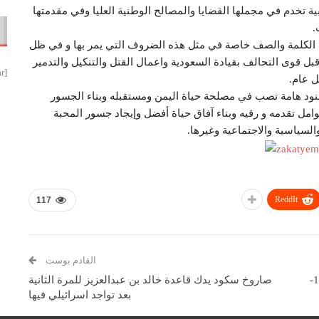
ة تخدم في مجملها القضايا والمصالح الوطنية العليا وفي مقدمتها
.
 الكلمة والصف خاصة في مثل هذه الضروف التي يمر بها و في ظل
 قوى التحالف بقيادة السعودية واعمال القتل والتنكيل والتدمير
[smbtoolbar]
ل عام.
نود هامة تصب في مصلحة حياة اليمن ومستقبله وبناء الجسور
وامل تقدمه و رقيه وبناء آفاق حياة أفضل وإيجاد جسور المحبة
والسياسية والاجتماعية وغيرها.
ReddIt
117
القادم بوست
الاتحاد العام لأطفال اليمن يؤكد ان اليمن مقبرة للغزاة. 15-
صاروخ سكود يدك قاعدة خالد بن عبدالعزيز للمرة الثانية
بعد تواجد اسرائيلي فيها