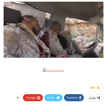
796
Google+
Twitter
Facebook
شارك