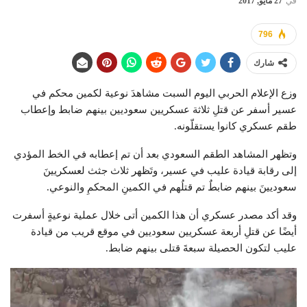
في
27 مايو, 2017
796
شارك
وزع الإعلام الحربي اليوم السبت مشاهدَ نوعية لكمين محكم في
عسير أسفر عن قتلِ ثلاثة عسكريين سعوديين بينهم ضابط وإعطاب
طقم عسكري كانوا يستقلّونه.
وتظهر المشاهد الطقم السعودي بعد أن تم إعطابه في الخط المؤدي
إلى رقابة قيادة عليب في عسير، وتَظهر ثلاث جثث لعسكريينَ
سعوديينَ بينهم ضابطٌ تم قتلُهم في الكمينِ المحكمِ والنوعي.
وقد أكد مصدر عسكري أن هذا الكمين أتى خلال عملية نوعيةٍ أسفرت
أيضًا عن قتلِ أربعة عسكريين سعوديين في موقع قريب من قيادة
عليب لتكون الحصيلة سبعةَ قتلى بينهم ضابط.