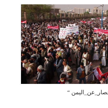
صار_عن_اليمن “