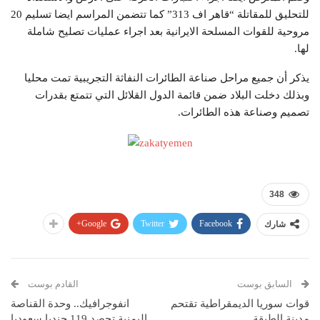
للتحليق للمقاتلة “قاهر اف 313” كما تتضمن المراسم ايضا تسليم 20
مروحية للقوات المسلحة الايرانية بعد اجراء عمليات تصليح شاملة
لها.
يذكر أن جميع مراحل صناعة الطائرات النفاثة التجريبية تمت محليا
وبذلك دخلت البلاد ضمن قائمة الدول القلائل التي تتمتع بقدرات
تصميم وصناعة هذه الطائرات.
348
Google+
Twitter
Facebook
شارك
السابق بوست
القادم بوست
قوات سوريا الديمقراطية تقتحم
انفوجرافيك.. وحدة القناصة
مدينة الطبقة
اليمنية تحصد 119 جنديا سعوديا