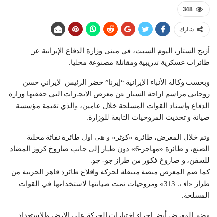
348
شارك
أزيح الستار، اليوم السبت، في مبنى وزارة الدفاع الإيرانية عن
طائرات عسكرية تدريبية ومقاتلة مصنوعة محليا.
وبحسب وكالة الأنباء الإيرانية “إيرنا” حضر الرئيس الإيراني حسن
روحاني مراسم ازاحة الستار عن معرض الانجازات التي حققتها وزارة
الدفاع واسناد القوات المسلحة خلال عامين، والذي تقيمة مؤسسة
صيانة و تحديث المروحيات التابعة للوزارة.
وتم خلال المعرض، طائرة «كوثر» و هي اول طائرة نفاثة محلية
الصنع، و طائرة «مهاجر-6» دون طيار إلى جانب صاروخ كروز المضاد
للسفن، و صاروخ فكور من طراز جو- جو.
كما ضم المعرض منصة متنقلة لحركة واقلاع طائرة قاهر الحربية من
طراز «اف. 313» ومروحيات تمت صيانتها لاستخدامها في القوات
المسلحة.
وضم المعرض أيضا اجراء اختبارات الحركة على الارض والاستعداد