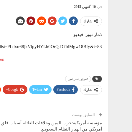
في
10 أكتوبر, 2015
شارك
ذمار نيوز -فيديو
Q?list=PLdxu68jkVlpyHYLh0OrQ-D7biMgw18BIy&t=83
‫#‏موقع_ذمار_نيوز
Google+
Twitter
Facebook
شارك
السابق بوست
مؤسسة أمريكية:حرب اليمن وخلافات العائلة أسباب قلق
أمريكي من انهيار النظام السعودي