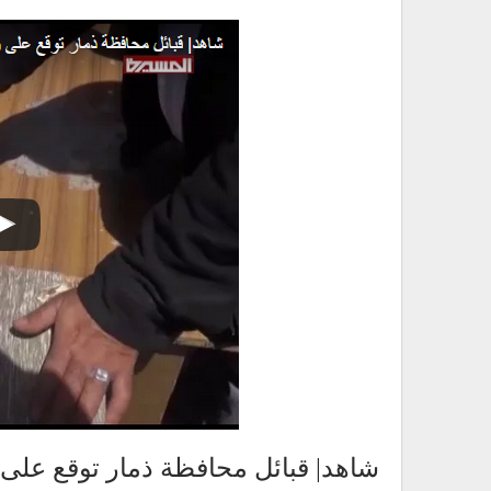
شاهد| قبائل محافظة ذمار توقع على وثيقة ا