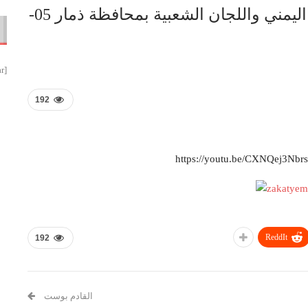
شاهد| تشييع عدد من شهداء الجيش اليمني واللجان الشعبية بمحافظة ذمار 05-
[smbtoolbar]
192
https://youtu.be/CXNQej3N
ReddIt
192
القادم بوست