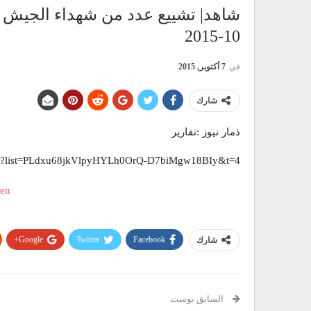
10-2015
في
7 أكتوبر, 2015
شارك
ذمار نيوز :تقارير
brs?list=PLdxu68jkVlpyHYLh0OrQ-D7biMgw18BIy&t=4
Google+
Twitter
Facebook
شارك
السابق بوست