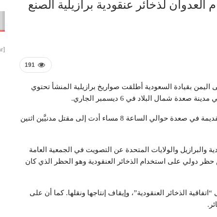
لعدوان لذخائر عنقودية برازيلية الصنع
[smbtoolbar]
191
ليمن بقيادة السعودية أطلقت صواريخ برازيلية المنشأ تحتوي
ة شمال البلاد في 6 ديسمبر الجاري.
وبينت المنظمة أن الغارة على حي الضباط في المدينة القديمة في صعدة حوالي الساعة 8 مساء أدت إلى مقتل مدنيَّين اثنين
ة والبرازيل والولايات المتحدة عن التصويت في الجمعية العامة
حظر دولي على استخدام الذخائر العنقودية وهو الحظر الذي كان
تفاقية الذخائر العنقودية”، وإيقاف إنتاجها ونقلها. كما أن على
ر.