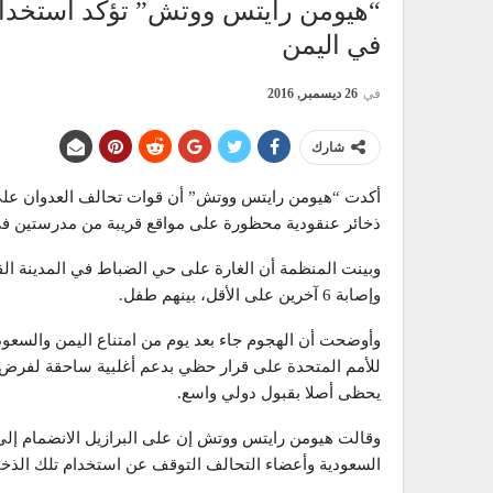
“هيومن رايتس ووتش” تؤكد استخدام ا
في اليمن
في
26 ديسمبر, 2016
شارك
أكدت “هيومن رايتس ووتش” أن قوات تحالف العدوان على ا
ذخائر عنقودية محظورة على مواقع قريبة من مدرستين في مدينة صعد
وإصابة 6 آخرين على الأقل، بينهم طفل.
وأوضحت أن الهجوم جاء بعد يوم من امتناع اليمن والسعودي
للأمم المتحدة على قرار حظي بدعم أغلبية ساحقة لفرض 
يحظى أصلا بقبول دولي واسع.
وقالت هيومن رايتس ووتش إن على البرازيل الانضمام إلى “ا
السعودية وأعضاء التحالف التوقف عن استخدام تلك الذخائ