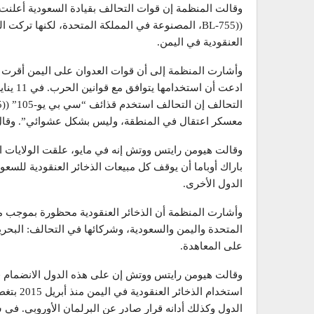
(
BL-755)
، المصنوعة في المملكة المتحدة، لكنها تركت ال
العنقودية في اليمن.
وأشارت المنظمة إلى أن قوات العدوان على اليمن أقرت است
التحالف إن التحالف استخدم قذائف “سي بي يو-105” (
)
معسكر اعتقال في المنطقة، وليس بشكل عشوائي”. وقال إنه تم استخدام قن
وقالت هيومن رايتس ووتش إنه في مايو، علقت الولايات ال
باراك أوباما أن يوقف كل مبيعات الذخائر العنقودية للسعودي
الدول الأخرى.
المتحدة واليمن والسعودية، وشركائها في التحالف: البحر
على المعاهدة.
وقالت هيومن رايتس ووتش إن على هذه الدول الانضمام فورا
استخدام 
الدول وكذلك أدانه قرار صادر عن البرلمان الأوروبي. في سبتمبر