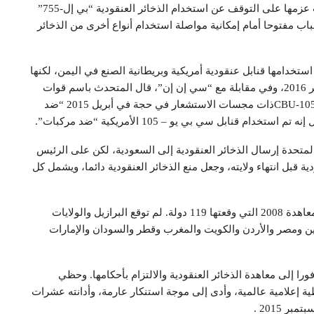
وقالت المنظمة إن قوات التحالف بقيادة السعودية أعلنت عزمها على التوقف عن استخدام الذخائر العنقودية “بي إل-755”
باب مفتوحا أمام إمكانية مواصلة استخدام أنواع أخرى من الذخائر
خدامها قنابل عنقودية أمريكية وبريطانية الصنع في اليمن، لكنها
ادعت أن استخدامها يتوافق مع قوانين الحرب. في 11 يناير 2016، وفي مقابلة مع “سي إن إن”، قال المتحدث باسم قوات
CBU-105
ذات مجسات الاستشعار في حجة في أبريل 2015 “ضد
ابل سي بي يو – 105 الأمريكية “ضد مركبات”.
متحدة إرسال الذخائر العنقودية إلى السعودية، لكن على الرئيس
ة قبل انتهاء ولايته، وجعل منع الذخائر العنقودية دائما، ويشمل كل
وأشارت المنظمة أن الذخائر العنقودية محظورة بموجب معاهدة 2008 التي وقعتها 119 دولة. لم توقع البرازيل والولايات
ين ومصر والأردن والكويت والمغرب وقطر والسودان والإمارات
 إلى معاهدة الذخائر العنقودية والالتزام بأحكامها. وحظي
الذخائر العنقودية في اليمن منذ أبريل 2015 بتغطية إعلامية عالمية، وأدى إلى موجة استنكار عارمة، وأدانته عشرات
 2015 .