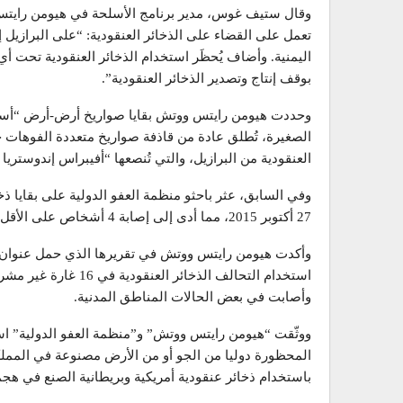
وقال ستيف غوس، مدير برنامج الأسلحة في هيومن رايتس
تعمل على القضاء على الذخائر العنقودية: “على البرازيل
اليمنية. وأضاف يُحظَر استخدام الذخائر العنقودية تحت أ
بوقف إنتاج وتصدير الذخائر العنقودية”.
وحددت هيومن رايتس ووتش بقايا صواريخ أرض-أرض “أسترو
الصغيرة، تُطلق عادة من قاذفة صواريخ متعددة الفوهات
العنقودية من البرازيل، والتي تُنصعها “أفيبراس إندوستريا
وفي السابق، عثر باحثو منظمة العفو الدولية على بقاي
27 أكتوبر 2015، مما أدى إلى إصابة 4 أشخاص على الأقل.
وأكدت هيومن رايتس ووتش في تقريرها الذي حمل عنوان” الي
وأصابت في بعض الحالات المناطق المدنية.
المحظورة دوليا من الجو أو من الأرض مصنوعة في المملكة 
باستخدام ذخائر عنقودية أمريكية وبريطانية الصنع في هج