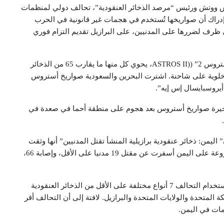
 ووتش ورئيس “مرصد الذخائر العنقودية”، تحالف دولي لمنظمات
 إدراك أن صواريخها تُستخدم في هجمات غير قانونية في الحرب
ي ظرف لضررها على المدنيين، على البرازيل تقديم التزام فوري
س 2” (
ASTROS II)
، يحوي كل منها ما يقارب 65 من الذخائر
 خلوية على شاحنة. اشترت البحرين والسعودية صواريخ أستروس
 أيروسبايسال إس إيه”.
ا ذخيرة صواريخ أستروس بعد هجوم على منطقة أحما في صعدة في
من: ذخائر عنقودية برازيلية المنشأ تقتل المدنيين” أنها وثقت
استخدام التحالف الذخائر العنقودية في 16 غارة غير مشروعة على اليمن أسفرت عن مقتل 19 مدنيا على الأقل، وإصابة 66،
ووثّقت “هيومن رايتس ووتش” و”منظمة العفو الدولية” استخدام التحالف 7 أنواع مختلفة على الأقل من الذخائر العنقودية
المتحدة والولايات المتحدة والبرازيل. لافتة إلى أن التحالف أقر
مات في اليمن.