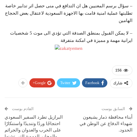
– سؤال برسم المعنيين هل ان التدافع في منى حصل اثر تدابير خاصة
تطلبتها عملية امنية قامت بها اﻻجهزة السعودية ﻻعتقال بعض الحجاج
الهامين
– لا يمكن القبول بمنطق الصدفة التي تؤدي الى موت 5 شخصيات
ايرانية مهمة و مميزة في امكنة متفرقة
156
Google+
Twitter
Facebook
شارك
السابق بوست
القادم بوست
أبناء محافظة ذمار يشيعون
البرازيل تطرد السفير السعودي
شهداء الدفاع عن الوطن في
احتجاجًا وردًا وتنديدًا واستنكارًا
الحدود.
على الحرب والعدوان والجرائم
والمجازر الدموية التي تشنها