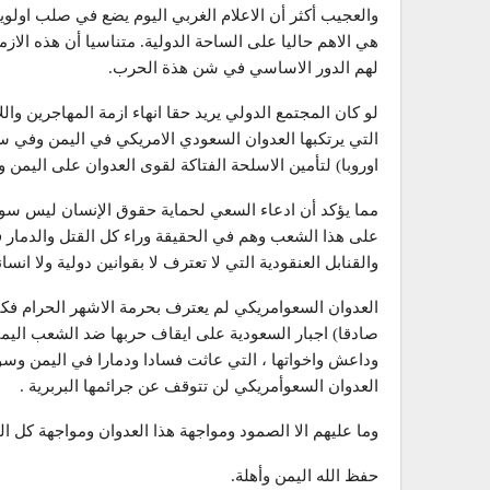
والعجيب أكثر أن الاعلام الغربي اليوم يضع في صلب اولويات
هي الاهم حاليا على الساحة الدولية. متناسيا أن هذه الاز
لهم الدور الاساسي في شن هذة الحرب.
لو كان المجتمع الدولي يريد حقا انهاء ازمة المهاجرين وال
التي يرتكبها العدوان السعودي الامريكي في اليمن وفي س
اوروبا) لتأمين الاسلحة الفتاكة لقوى العدوان على اليمن و
مما يؤكد أن ادعاء السعي لحماية حقوق الإنسان ليس سوى 
على هذا الشعب وهم في الحقيقة وراء كل القتل والدمار ف
والقنابل العنقودية التي لا تعترف لا بقوانين دولية ولا انسان
العدوان السعوامريكي لم يعترف بحرمة الاشهر الحرام ف
صادقا) اجبار السعودية على ايقاف حربها ضد الشعب اليمني
وداعش واخواتها ، التي عاثت فسادا ودمارا في اليمن وسو
العدوان السعوأمريكي لن تتوقف عن جرائمها البربرية .
وما عليهم الا الصمود ومواجهة هذا العدوان ومواجهة كل ال
حفظ الله اليمن وأهلة.