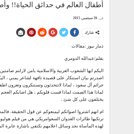
أطفال العالم في حدائق الحياة!! وأ
في
26 سبتمبر, 2015
شارك
ذمار نيوز :مقالات
بقلم/عبدالله الدومري
اليكم ايها الشعوب العربية والاسلامية يامن لازلتم صامتين ا
اصدرتم بيان استنكار على قصيدة تافهة لشاعر يمني ، الي
جرائم آل سعود ، لماذا لاتتحدثون وتستنكرون وتعزون اطفا
لماذا هذا الصمت لماذا قست قلوبكم ، هل اصابكم العجم ،
يختلفون على كل شئ .
ام انهم اشتروا اصواتكم ليمنعوكم عن قول الحقيقة. فالم
ترتكبها طائرات العدوان السعوامريكي هي من فيلم هوليوود
لهذه المأساة نجد وسائل اعلامهم تكتفي باشارة عابرة الى