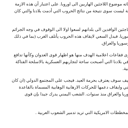
ه موضوع اللاجئين الهاربين الى اوروبا. على اعتبار أن هذه الازمة
مة ليست سوى نتيجة من نتائج الحروب التي أدمت بلادنا والتي كان
لاجئين الوافدين الى بلدانهم لسعوا اولا الى الوقوف في وجه الجرائم
وريا. فبدل السعي لايقاف هذه الحروب يأتلف الغرب (بما في ذلك
سوريا والعراق.
فقاعات اعلامية الهدف منها هو اظهار قوى العدوان وكأنها تدافع
ي بلادنا التي أصبحت ساحة لتجاربهم العسكرية بالاسلحة الفتاكة
ية.
كيف سوف يعترف بحرمة العيد. فيجب على المجتمع الدولي (ان كان
 وايقاف دعمها للحركات الارهابية الوهابية المسماة بالقاعدة
ريا والعراق منذ سنوات. الشعب اليمني يدرك جيدا بإن قوى
مخططات الامريكية التي تريد تدمير الشعوب العربية .