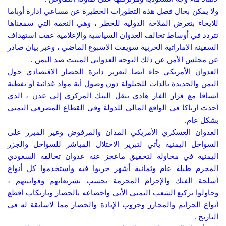
ولا يمكن بحال فصل هذه التطورات الخطيرة عن مساعي إدارة أوباما
للايحاء بتعرض الملاحة الدولية للخطر ، وهي النغمة التي سمعناها
تتردد في أوساط تحالف العدوان السياسية والإعلامية عقب استهداف
السفينة الإماراتية الحربية سويفت الاسبوع الماضي ، وعبر بيان صادر
عن مجلس الأمن عن ذلك التوجه العدواني المبيت ضد اليمن .
العدوان الأمريكي جاء أيضا لتعزيز دائرة الحصار الاقتصادي حول
اليمن والحديدة بالذات للحيلولة دون وصول أية مواد غذائية أو نفطية
اتساقا مع قرار الفار هادي بنقل البنك المركزي إلى عدن ، الذي
أحدث ارباكا في الواقع المالي للدولة وفي القطاع المصرفي اليمني
بشكل عام.
العدوان العسكري الأمريكي المدان والمرفوض وغير المبرر على
السواحل اليمنية يأتي لتبرير الاحتلال المباشر للسواحل والجزر
اليمنية في محاولة لتحقيق ماعجز عنه عدوان تحالفه السعودي
المجرم طيلة عام وثمانية أشهر جربوا فيه واستخدموا كل أنواع
أسلحة الفتك والإجرام المحرمة بحسب تشريعاتهم وقوانينهم ،
وحاولوا تركيع الشعب اليمني الأبي واخضاعه بالحصار وبارتكاب أفظع
أنواع الجرائم والمجازر وحروب الإبادة والحصار مما لاسابقة له في
التاريخ .