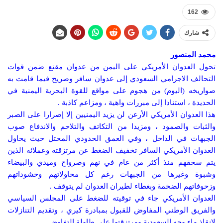
162
شارك
محمد المنصور
تحول العدوان الأمريكي على اليمن من عدوان مقنع ضمن قوات
التحالف الاجرامي السعودي إلى عدوان سافر وصريح فيما قامت به
صواريخه (اليوم) من هجوم على مواقع للقوة البحرية اليمنية في
الحديدة ، استنادا إلى مبررات واهية ، ومزاعم كاذبة .
هذا العدوان الأمريكي الأرعن لن يزيد اليمنيين إلا إصرارا على الصبر
والثبات والصمود ، ومزيدا من التكاتف والتلاحم والاندفاع صوب
الجبهات في الداخل ، وفي العمق الحدودي المحتل حيث يحاول
العدوان الأمريكي السافر تخفيف الضغط عن مرتزقته وعملائه الذين
يتم سحقهم منذ أكثر من عام في نهم وصرواح وميدي والبيضاء
وشبوة وغيرها من الجبهات رغم كل محاولاتهم وحشوداتهم
وزحوفاتهم الضخمة وبغطاء لطيران العدوان لم يتوقف .
العدوان الأمريكي جاء في توقيته للضغط على المجلس السياسي
والفريق الوطني المفاوض للقبول بمبادرة كيري ، وتقديم التنازلات
لإنقاذ ماء وجه السعودية ومرتزقتها على طاولة التفاوض .