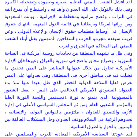
لقد أفشل الشعب اليمني العظيم بصبره وصموده وتضحياته الكبيرة
وقبل ذلك بالتوكل على الله العدوان وأهدافه ، واستطاع أن يمرغ أنفه
في التراب ، وفضح مراميه ومخططاته الإجرامية ، وباتت السعودية
ومن ورائها امريكا وبريطانيا في قائمة الدول المتهمة بانتهاك حقوق
الإنسان في أوساط منظمات حقوق الإنسان والإعلام الدولي ، وعن
قريب سيقدم مجرمو الحرب والسفاحين المتهمين بقتل أبناء الشعب
اليمني إلى المحاكم في الشرق والغرب .
وفي ظل ما تشهده المنطقة من تجاذبات روسية أمريكية في الساحة
السورية ، وصراع محاور واضح في سورية والعراق وغيرها فإن الإدارة
الأمريكية تحاول من خلال عدوانها المباشر على اليمن تحقيق ما
فشلت فيه في مناطق أخرى في المنطقة، وهي بعدوانها على اليمن
تعرض فعليا الملاحة الدولية للخطر الذي ظل بعيدا عنها منذ بدء
العدوان السعودي الأمريكي التحالفي على اليمن ، بفعل الشعور
بالمسؤولية الذي تتمتع به ثورة 21سبتمبر واللجنة الثورية العليا
والمؤتمر الشعبي العام ومن ثم المجلس السياسي الأعلى في إدارة
الأزمة والتصدي للعدوان ، ملتزمين بالقوانين الدولية والإنسانية ،
تحدوهم الرغبة في السلام ووقف العدوان وحل المشكلات العالقة بين
اليمنيين بالحوار والطرق السلمية .
لقد عودتنا السياسة الأمريكية المعادية للعرب والمسلمين على