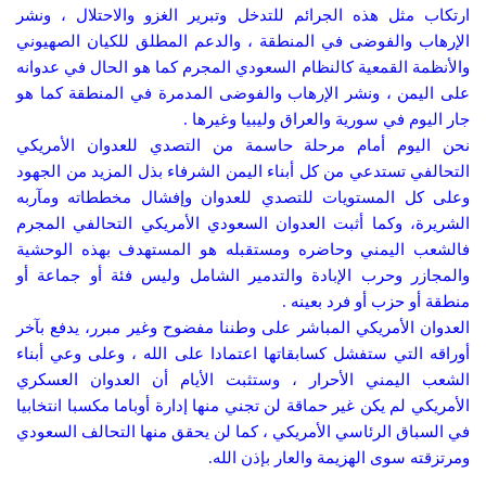
ارتكاب مثل هذه الجرائم للتدخل وتبرير الغزو والاحتلال ، ونشر
الإرهاب والفوضى في المنطقة ، والدعم المطلق للكيان الصهيوني
والأنظمة القمعية كالنظام السعودي المجرم كما هو الحال في عدوانه
على اليمن ، ونشر الإرهاب والفوضى المدمرة في المنطقة كما هو
جار اليوم في سورية والعراق وليبيا وغيرها .
نحن اليوم أمام مرحلة حاسمة من التصدي للعدوان الأمريكي
التحالفي تستدعي من كل أبناء اليمن الشرفاء بذل المزيد من الجهود
وعلى كل المستويات للتصدي للعدوان وإفشال مخططاته ومآربه
الشريرة، وكما أثبت العدوان السعودي الأمريكي التحالفي المجرم
فالشعب اليمني وحاضره ومستقبله هو المستهدف بهذه الوحشية
والمجازر وحرب الإبادة والتدمير الشامل وليس فئة أو جماعة أو
منطقة أو حزب أو فرد بعينه .
العدوان الأمريكي المباشر على وطننا مفضوح وغير مبرر، يدفع بآخر
أوراقه التي ستفشل كسابقاتها اعتمادا على الله ، وعلى وعي أبناء
الشعب اليمني الأحرار ، وستثبت الأيام أن العدوان العسكري
الأمريكي لم يكن غير حماقة لن تجني منها إدارة أوباما مكسبا انتخابيا
في السباق الرئاسي الأمريكي ، كما لن يحقق منها التحالف السعودي
ومرتزقته سوى الهزيمة والعار بإذن الله.