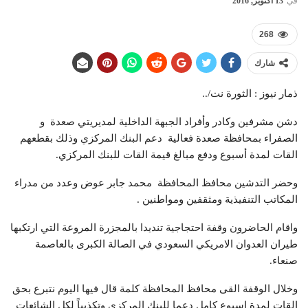
في
13 أكتوبر, 2016
268
شارك
ذمار نيوز : الثورة نت/..
دشن مشرفين وكادر وأفراد الجبهة الداخلية لمديريتي صعدة و
الصفراء بمحافظة صعدة فعالية دعم البنك المركزي وذلك بقطعهم
القات لمدة أسبوع ودفع مبالغ قيمة القات للبنك المركزي.
وحضر التدشين محافظ المحافظة محمد جابر عوض وعدد من مدراء
المكاتب التنفيذية ومثقفين ومواطنين .
واقام الحاضرون وقفة احتجاجية تنديدا بالمجزرة المروعة التي ارتكبها
طيران العدوان الامريكي السعودي في الصالة الكبرى بالعاصمة
صنعاء.
وخلال الوقفة القى محافظ المحافظة كلمة قال فيها اليوم نتبرع بحق
القات لمدة اسبوع كامل دعما للبنك المركزي وتكذيباً لكل الشائعات