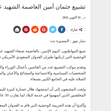
تشييع جثمان أمين العاصمة الشهيد عب
في
10 أكتوبر, 2016
شارك
ذمار نيوز : المسيرة نت:
شيع المواطنون، اليوم الإثنين، بالعاصمة صنعاء الشهيد 
الوحشية التي ارتكبها طيران العدوان السعودي الأمريكي 
وتقدم موكب التشييع عدد من القائمين بأعمال الوزراء وا
الشخصيات السياسية والاجتماعية والمشائخ والأعيان وال
الصلاة عليه في الجامع الكبير بصنعاء.
ولفت المشيعون إلى أن استشهاد هلال خسارة كبيرة لليم
المخلصين الذين أسهموا في خدمة البلاد لما يقارب 30 عاماً، وعمل في سبيل تطور اليمن وتنميته وعزته ورفعته.
وأكدوا أن هذه الجريمة الوحشية التي قام به العدوان الس