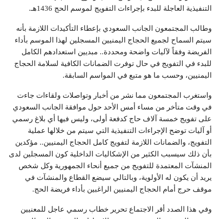
التنفيذية العاجلة للبدء بإجراءات التفويج لموسم الحج 1436هـ.
وطالب المجتمعون الجانب السعودي بإعطاء التأكيدات اللازمة بأنه
سيتم السماح لجميع الحجاج اليمنيين المسجلين لهذا الموسم بأداء
الفريضة وفقاً لآليات واضحة ومحددة.. مبديين استعدادهم الكامل
للبدء في التفويج في حال توفرت الضمانات الكافية لسلامة الحجاج
اليمنيين، وحسب ما هو متبع في المواسم السابقة.
واستغرب المجتمعون مما نشر من أخبار وتواصلات ولقاءات جاءت
في وقت متأخر من مساء أمس الأحد حول موافقة الجانب السعودي
على تفويج خمسة آلاف حاج كدفعة أولى، وليس فيها أي بلاغ رسمي
أو آليات توضح الإجراءات التنفيذية التي سيتم من خلالها عملية
التفويج، والضمانات اللازمة لتفويج كامل الحجاج اليمنيين.. مؤكدين
بأن ذلك سيسبب الكثير من الإشكاليات الداخلية كون المسجلين لدى
المنشآت المعتمدة للتفويج من جميع أنحاء الجمهورية وكل شخص
يريد أن يكون له الأولوية، وبالتالي سيضع القطاع والمنشآت في
موقف حرج أمام الحجاج اليمنيين الراغبين بأداء فريضة الحج.
وفي هذا الصدد أقر الاجتماع تحرير خطاب رسمي عاجل للمعنيين