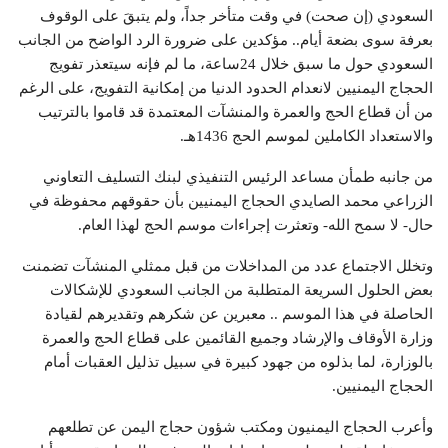
السعودي (إن صحت) في وقت متأخر جداً، ولم يتبقَ على الوقوف
بعرفة سوى بضعة أيام.. مؤكدين على ضرورة الرد الواضح من الجانب
السعودي حول ما سبق خلال 24ساعة، ما لم فإنه سيتعذر تفويج
الحجاج اليمنيين لانعدام الحدود الدنيا من إمكانية التفويج، على الرغم
من أن قطاع الحج والعمرة والمنشآت المعتمدة قد قاموا بالترتيب
والاستعداد الكاملين لموسم الحج 1436هـ.
من جانبه طمأن مساعد الرئيس التنفيذي لبنك التسليف التعاوني
الزراعي محمد الصايدي الحجاج اليمنيين بأن حقوقهم محفوظة في
حال- لا سمح الله- وتعثرت إجراءات موسم الحج لهذا العام.
وتخلل الاجتماع عدد من المداخلات من قبل ممثلي المنشآت تضمنت
بعض الحلول السريعة المتطلبة من الجانب السعودي للإشكالات
الحاصلة في هذا الموسم .. معبرين عن شكرهم وتقديرهم لقيادة
وزارة الأوقاف والإرشاد وجميع القائمين على قطاع الحج والعمرة
بالوزارة، لما بذلوه من جهود كبيرة في سبيل تذليل العقبات أمام
الحجاج اليمنيين.
وأعرب الحجاج اليمنيون ومكتب شؤون حجاج اليمن عن تطلعهم