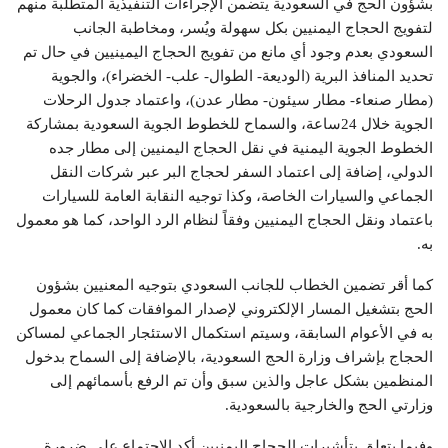
بشؤون الحج في السعودية يتضمن الإجراءات التنفيذية المتطلبة منهم
لتفويج الحجاج اليمنيين بكل سهولة ويُسر، ومخاطبة الجانب
السعودي بعدم وجود أي مانع من تفويج الحجاج اليمينيين في حال تم
تحديد المنافذ البرية (الوديعة- الطوال- علب- الخضراء)، والجوية
(مطار صنعاء- مطار سيئون- مطار عدن)، واعتماد جدول الرحلات
الجوية خلال 24ساعة، والسماح للخطوط الجوية السعودية بمشاركة
الخطوط الجوية اليمنية في نقل الحجاج اليمنيين إلى مطار جده
الدولي، إضافة إلى اعتماد السفر لحجاج البر عبر شركات النقل
الجماعي والسيارات الخاصة، وكذا توجيه النقابة العامة للسيارات
باعتماد ونقل الحجاج اليمنيين وفقاً لنظام الرد الواحد، كما هو معمول
به.
كما أقر تضمين الخطاب للجانب السعودي بتوجيه المعنيين بشؤون
الحج بتشغيل المسار الإلكتروني لإصدار الموافقات كما كان معمول
به في الأعوام السابقة، وسيتم استكمال الاستئجار الجماعي لمساكن
الحجاج بإشراف وزارة الحج السعودية، بالإضافة إلى السماح بدخول
المنظمين بشكل عاجل والذين سبق وأن تم الرفع بأسمائهم إلى
وزارتي الحج والخارجية بالسعودية.
وفيما يتعلق بتأشيرات الحجاج اليمنيين أكد الاجتماع على ضرورة