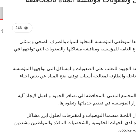
246
[smbtoolbar]
سعا لموظفي المؤسسة المحلية للمياه والصرف الصحي وممثلي
ع العامة للمؤسسة ومناقشة مشاكلها والصعوبات التي تواجهها في
 الجهود للتغلب على الصعوبات والمشاكل التي تواجهها المؤسسة
اجلة والطارئة لمعالجة أسباب توقف ضخ المياة عن بعض احياء
مجتمع المدني بالمحافظة الى تضافر الجهود والعمل لايجاد آلية
ار المؤسسة في تقديم خدماتها وتطويرها.
ال اللجنة متضمنا التوصيات والمقترحات لحلول ابرز مشاكل
اه لدى الجهات الحكومية والشخصيات النافذة والمواطنين مشددين
ية محددة.