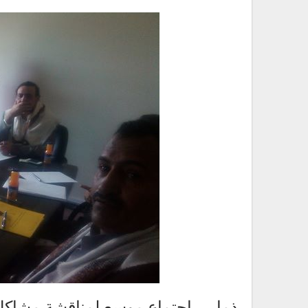
ذمار .. اجتماع موسع لمناقشة مشاك