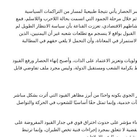
سر الحصار يأتي نتيجةً طبيعيةً لمسار من التراكمات السياسية
ثم خلال مرحلة الجمود التي اتسمت بحالة اللاحرب واللاسلم، فمع
شاطهم الاقتصادي، تعززت القناعة بأن سياسة الانتظار الطويل لم
لقبول بواقع لا ينسجم مع تطلعات شعبه غير أن اليمنيين، الذين
لاستمرار في المعاناة، وأن التحمل لا يلغي حقهم في المطالبة
ويات وتعزيز الاعتماد على الذات، وأصبح إنهاء الحصار ورفع القيود
رتبط بكرامة الشعب ومستقبل الدولة، وليس مجرد ملف تفاوضي قابل
لجوي بكونه واحدًا من أبرز مظاهر القيود التي أثرت بشكل مباشر
ت خدمية، وإنما تمثل حقًا أساسيًا للشعوب في الحركة والتواصل
نعاء مؤشر على حدوث اختراق قوي في جدار القيود المفروضة على
قضية لا تتعلق بمجرد إجراءات فنية تخص الطيران، وإنما ترتبط