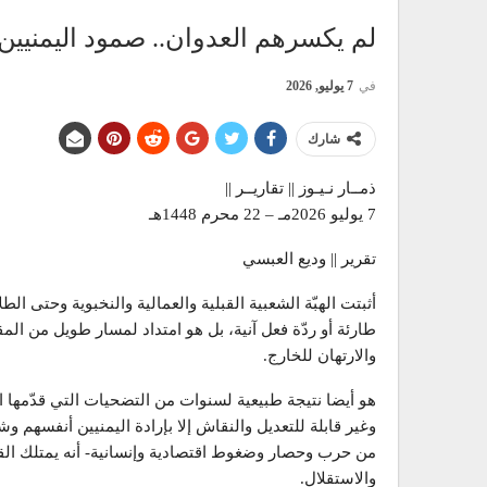
لم يكسرهم العدوان.. صمود اليمنيين
في
7 يوليو, 2026
شارك
ذمــار نـيـوز || تقاريــر ||
7 يوليو 2026مـ – 22 محرم 1448هـ
تقرير || وديع العبسي
أثبتت الهبّة الشعبية القبلية والعمالية والنخبوية وحتى ال
طارئة أو ردّة فعل آنية، بل هو امتداد لمسار طويل من ا
والارتهان للخارج.
هو أيضا نتيجة طبيعية لسنوات من التضحيات التي قدّمها
وغير قابلة للتعديل والنقاش إلا بإرادة اليمنيين أنفسهم 
من حرب وحصار وضغوط اقتصادية وإنسانية- أنه يمتلك الق
والاستقلال.