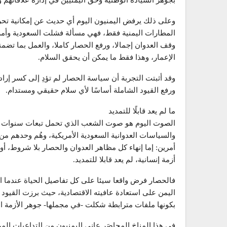
بجوهر السيادة الوطنية وحق اليمنيين في إدارة علاقاتهم وش
وعلى ذلك يرفض اليمنيون اليوم أي حديث عن إمكانية تح
المطارات اليمنية فقط، فهي مسألة فشلت السعودية وأمري
وقف العدوان إجمالا، ورفع الحصار كاملا، والعمل بما تضم
الإعمار، وهذا فقط ما يمكن أن يحقق السلام.
وقد أثبتت التجربة أن سياسة الحصار لم تؤدِ إلى كسر إر
ورفع القيود الشاملة أساسًا لأي سلام حقيقي ومستدام.
ما لم يعد قابلًا للتمديد
الصوت اليوم هو صوت الشعب الذي تحمل تبعات سنوات طو
والسياسات العدوانية السعودية الأمريكية، وهُم وحدهم من
أمرين: إما إنهاء كل مظاهر العدوان والحصار بلا شروط، أو
أزمة إنسانية، لم يعد قابلا للتمديد.
فالحصار فرض واقعا سيئا على كل تفاصيل الحياة عندما ا
اليمن على استعادة عافيته الاقتصادية، حيث برزت القيود ا
بكونها ملفات مترابطة شكلت -في مجملها- جوهر الأزمة الاق
في هذا المناخ المحاصَر عانى اليمنيون من التداعيات الم