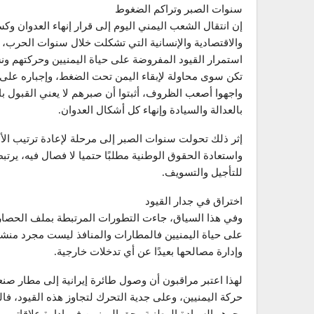
سنوات الصبر وتراكم الضغوط
إن انتقال الشعب اليمني اليوم إلى قرار إنهاء العدوان وك
والاقتصادية والإنسانية التي تشكلت خلال سنوات الحرب، 
استمرار القيود المفروضة على حياة اليمنيين وحركتهم ون
تكن سوى محاولة لإبقاء اليمن تحت الضغط، وإجباره على ا
واجهوا أصعب الظروف، أثبتوا أن صبرهم لا يعني القبول با
بالعدالة والسيادة وإنهاء كل أشكال العدوان.
إثر ذلك تحولت سنوات الصبر إلى مرحلة لإعادة ترتيب الأول
واستعادة الحقوق الوطنية مطلبًا حتميا لا فصال فيه، ي
للتأجيل والتسويف.
اختراق في جدار القيود
وفي هذا السياق، جاءت التطورات المرتبطة بملف الحصار ا
على حياة اليمنيين فالمطارات والمنافذ ليست مجرد منشآ
وإدارة مصالحها بعيدًا عن أي تدخلات خارجية.
لهذا اعتبر مراقبون أن وصول طائرة إيرانية إلى مطار ص
حركة اليمنيين، وعلى جدية التحرك لتجاوز هذه القيود، فال