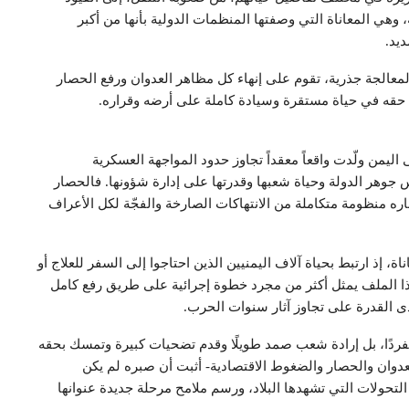
وهي المعاناة التي وصفتها المنظمات الدولية بأنها من أكبر
ديد.
معالجة جذرية، تقوم على إنهاء كل مظاهر العدوان ورفع الحصار
 حقه في حياة مستقرة وسيادة كاملة على أرضه وقراره.
ليمن ولّدت واقعاً معقداً تجاوز حدود المواجهة العسكرية
س جوهر الدولة وحياة شعبها وقدرتها على إدارة شؤونها. فالحصار
باره منظومة متكاملة من الانتهاكات الصارخة والفجّة لكل الأعراف
، إذ ارتبط بحياة آلاف اليمنيين الذين احتاجوا إلى السفر للعلاج أو
هذا الملف يمثل أكثر من مجرد خطوة إجرائية على طريق رفع كامل
 القدرة على تجاوز آثار سنوات الحرب.
فردًا، بل إرادة شعب صمد طويلًا وقدم تضحيات كبيرة وتمسك بحقه
وان والحصار والضغوط الاقتصادية- أثبت أن صبره لم يكن
لتحولات التي تشهدها البلاد، ورسم ملامح مرحلة جديدة عنوانها