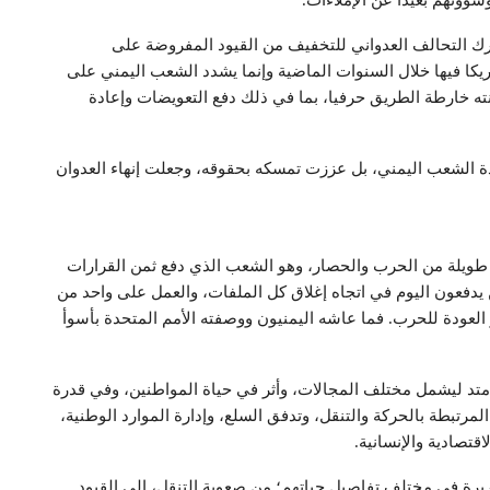
ؤونهم بعيدًا عن الإملاءات.
رك التحالف العدواني للتخفيف من القيود المفروضة على
كا فيها خلال السنوات الماضية وإنما يشدد الشعب اليمني على
نته خارطة الطريق حرفيا، بما في ذلك دفع التعويضات وإعادة
ادة الشعب اليمني، بل عززت تمسكه بحقوقه، وجعلت إنهاء العدوان
يلة من الحرب والحصار، وهو الشعب الذي دفع ثمن القرارات
 يدفعون اليوم في اتجاه إغلاق كل الملفات، والعمل على واحد من
 العودة للحرب. فما عاشه اليمنيون ووصفته الأمم المتحدة بأسوأ
متد ليشمل مختلف المجالات، وأثر في حياة المواطنين، وفي قدرة
لمرتبطة بالحركة والتنقل، وتدفق السلع، وإدارة الموارد الوطنية،
تصادية والإنسانية.
ريرة في مختلف تفاصيل حياتهم؛ من صعوبة التنقل، إلى القيود