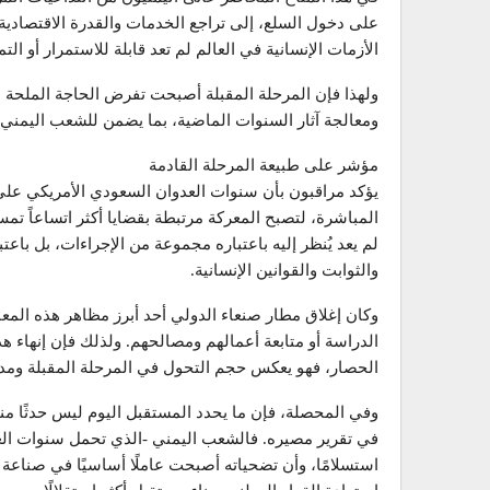
على دخول السلع، إلى تراجع الخدمات والقدرة الاقتصادية، 
الأزمات الإنسانية في العالم لم تعد قابلة للاستمرار أو التم
ولهذا فإن المرحلة المقبلة أصبحت تفرض الحاجة الملحة ل
ومعالجة آثار السنوات الماضية، بما يضمن للشعب اليمني
مؤشر على طبيعة المرحلة القادمة
يؤكد مراقبون بأن سنوات العدوان السعودي الأمريكي على ا
المباشرة، لتصبح المعركة مرتبطة بقضايا أكثر اتساعاً تم
لم يعد يُنظر إليه باعتباره مجموعة من الإجراءات، بل باعت
والثوابت والقوانين الإنسانية.
وكان إغلاق مطار صنعاء الدولي أحد أبرز مظاهر هذه المعاناة
الدراسة أو متابعة أعمالهم ومصالحهم. ولذلك فإن إنهاء 
الحصار، فهو يعكس حجم التحول في المرحلة المقبلة ومدى
وفي المحصلة، فإن ما يحدد المستقبل اليوم ليس حدثًا من
في تقرير مصيره. فالشعب اليمني -الذي تحمل سنوات العد
استسلامًا، وأن تضحياته أصبحت عاملًا أساسيًا في صناعة ا