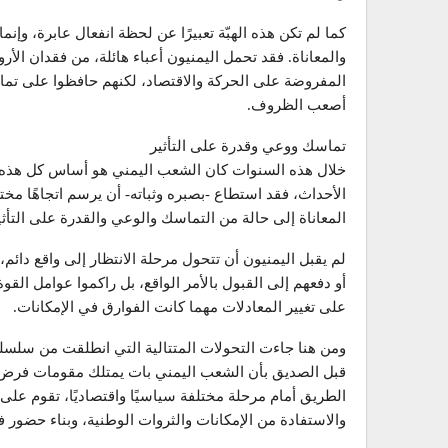
كما لم تكن هذه الهبّة تعبيرًا عن لحظة انفعال عابرة، وإن
والمعاناة. فقد تحمل اليمنيون أعباء هائلة، من فقدان الأروا
المفروضة على الحركة والاقتصاد، لكنهم حافظوا على تما
أصعب الظروف.
تماسك ووعي وقدرة على التأثير
خلال هذه السنوات كان الشعب اليمني هو أساس كل هذه ال
الأحداث، فقد استطاع -بصبره وثباته- أن يرسم اتجاهًا مخت
المعاناة إلى حالة من التماسك والوعي والقدرة على التأثي
لم يقبل اليمنيون أن تتحول مرحلة الانتظار إلى واقع دا
أو دفعهم إلى القبول بالأمر الواقع، بل راكموا عوامل الق
على تغيير المعادلات مهما كانت الفوارق في الإمكانات.
ومن هنا جاءت التحولات المتتالية التي انطلقت من سلسلة
قبل الصديق بأن الشعب اليمني بات يمتلك مقومات فرض وا
الطريق أمام مرحلة مختلفة سياسيًا واقتصاديًا، تقوم على ت
والاستفادة من الإمكانات والثروات الوطنية، وبناء حضور 