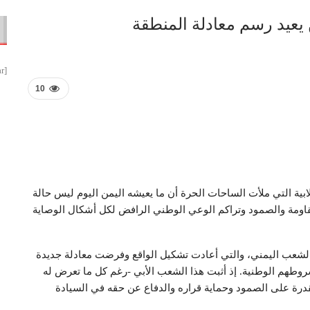
 يعيد رسم معادلة المنطقة
[smbtoolbar]
10
طلابية التي ملأت الساحات الحرة أن ما يعيشه اليمن اليوم ليس حالة
لمقاومة والصمود وتراكم الوعي الوطني الرافض لكل أشكال الوصاية
 الشعب اليمني، والتي أعادت تشكيل الواقع وفرضت معادلة جديدة
وشروطهم الوطنية. إذ أثبت هذا الشعب الأبي -رغم كل ما تعرض له
درة على الصمود وحماية قراره والدفاع عن حقه في السيادة