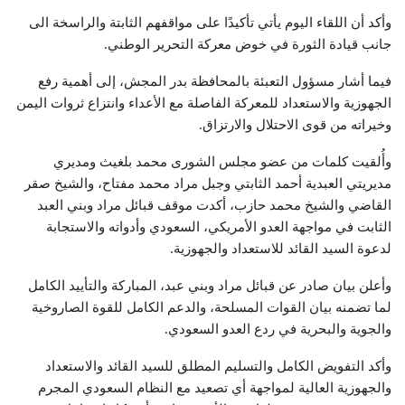
وأكد أن اللقاء اليوم يأتي تأكيدًا على مواقفهم الثابتة والراسخة الى
جانب قيادة الثورة في خوض معركة التحرير الوطني.
فيما أشار مسؤول التعبئة بالمحافظة بدر المجش، إلى أهمية رفع
الجهوزية والاستعداد للمعركة الفاصلة مع الأعداء وانتزاع ثروات اليمن
وخيراته من قوى الاحتلال والارتزاق.
وأُلقيت كلمات من عضو مجلس الشورى محمد بلغيث ومديري
مديريتي العبدية أحمد الثابتي وجبل مراد محمد مفتاح، والشيخ صقر
القاضي والشيخ محمد حازب، أكدت موقف قبائل مراد وبني العبد
الثابت في مواجهة العدو الأمريكي، السعودي وأدواته والاستجابة
لدعوة السيد القائد للاستعداد والجهوزية.
وأعلن بيان صادر عن قبائل مراد وبني عبد، المباركة والتأييد الكامل
لما تضمنه بيان القوات المسلحة، والدعم الكامل للقوة الصاروخية
والجوية والبحرية في ردع العدو السعودي.
وأكد التفويض الكامل والتسليم المطلق للسيد القائد والاستعداد
والجهوزية العالية لمواجهة أي تصعيد مع النظام السعودي المجرم