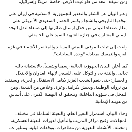
ومن سيقف معه من طواغيت الأرض، خاصة أمريكا وإسرائيل.
وعبر البيان عن الشكر والتقدير للجمهورية الإسلامية في إيران على
موقفها التاريخي والشجاع بكسر الحصار السعودي الأمريكي على
مطار صنعاء الدولي من خلال إرسال طائرتها إلى صنعاء لنقل الوفد
اليمني المشارك في جنازة الشهيد السيد علي الخامنئي.
ولفت إلى ثبات الموقف اليمني المساند والمناصر للأشقاء في غزة
العزة والتمسك بمعادلة “وحدة الساحات”.
كما أعلن البيان الجهوزية العالية رسمياً وشعبياً، بالاستعانة بالله
تعالى، والثقة به، والتوكل عليه، للسعي لإنهاء العدوان والاحتلال
والحصار؛ حتى ينعم الشعب العزيز بكامل الاستقلال والحرية، ويستفيد
من ثرواته الوطنية، ويعيش بكرامة، وعزة، وخلاص من التبعية، ومن
التدخل في شؤونه الداخلية، وتتحقق له النهضة الكبرى على أساسٍ
من هويته الإيمانية.
وجدّد البيان، استمرار النفير العام، والتعبئة الشاملة في مختلف
المجالات، وفتح مراكز التدريب والتأهيل لدورات التعبئة العسكرية،
ومختلف الأنشطة التعبوية من مظاهرات، ووقفات قبلية، ومناورات.