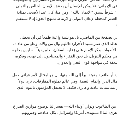
عي الإيماني: فلا يمكن للإنسان أن يحقق الإيمان الخالص والتولي
” شرطٌ يسبق “الإيمان بالله”. ومن هنا، كان عيد الأضحى بمثابة
لغدير كمحطة لإعلان التولي والارتباط بمنهج الحق؛ إذ لا تستقيم
.
الي بصفحة من الماضي، بل هو تلبية واعية طمعاً في أن نحظى
لد الذي صار نشيد الأحرار: «اللهم والِ من والاه، وعادِ من عاداه،
صوات بذكر الإمام علي (عليه السلام)، نعلم يقيناً أنه ليس بحاجة
ءه في محكم التنزيل، بل نحن الفقراء والمحتاجون إلى نهجه، وفكره،
تضعفة في مواجهة قوى البغي والعدوان.
 طائفية مقيتة نبرأ إلى الله منها، بل هو امتثال لأمر قرآني جعل
مال الدين وإتمام النعمة. وفي عالم تملؤه المفارقات، نرى دولاً
و بمناسبات عادية وعابرة، فكيف لا يحتفل المؤمنون باليوم الذي
 من الطاغوت وتولي أولياء الله— يفسر لنا بوضوح موازين الصراع
وهري: لماذا تستهدف أمريكا وإسرائيل، بكل عتادهم وجبروتهم،