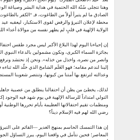
وهنا تتجلى سُنّة الله الحتمية في هداية البشر وصياغة الو
الصادق ما لم يتبرأ أولاً من الطاغوت، فـ “الكفر بالطاغوت
محطة لإعلان التبرؤ والرفض لقوى الاستكبار، ليعقبه عيد ا
الولاية الإلهية في قلبٍ لم يطهر نفسه من موالاة أعداء الله
إن إحياءنا اليوم لهذا البلاغ الأكبر ليس مجرد طقس احتف
بجائزة السماء الكبرى، ونكون مشمولين بالدعاء النبوي الخا
وانصر من نصره، واخذل من خذله». ونحن إذ نحتشد ونرفع الأ
إلينا لندعم مقامه؛ فهو العَلَم الشامخ الذي خلّد الله ثنا
وعدالته لترتفع بها أمتنا من كبوتها، وتنتصر شعوبنا المس
لذلك، يخطئ من يظن أن احتفالنا ينطلق من عصبية جاهلية أو
التولي امتداداً للرسالة الإلهية في يوم شهد فيه الوجود إك
ومنظمات تقيم احتفالاتها العظيمة بأيام تحررها الوطنية أ
رضي الله لهم فيه الإسلام ديناً؟
إن هذا التمسك الحاسم بمنهج الغدير —القائم على التبرؤ
المعاصر؛ فحين نتأمل في واقعنا اليوم، يبرز التساؤل الج