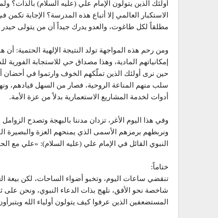
أولئك الذين يتولون الإمام علي (عليه السلام) بالذات؟ ول
الاستكبار العالمي إلا أتباع هذه المدرسة؟ الإجابة تكمن في
مطلقاً لكل طاغوت، والعدو يدرك جيداً أن من يتولى حيدر ا
ومن رحم هذه المواجهة تولد النتيجة الإلهية الحتمية: أن 
إمكانياتهم المادية، وهذا مصداق حي للاستجابة الفورية ل
حين نرى أولئك الذين تملّكهم الخوف وارتموا في أحضان أم
سلب منهم المناعة الروحية، فصار من السهل قيادهم، ون
أدوات لخدمة المشاريع الاستعمارية بدلاً من عزة الأمة.
وفي هذا اليوم الأغر، تزدان مدننا بالبهجة وتصدح الزوامل 
ونربطهم برمزهم الأسمى الذي يمنحهم العزة والبصيرة ال
النبوي القائل في الإمام علي (عليه السلام): «علي مع ال
ختاماً:
تنقضي ساعات اليوم، وتخبو أضواء الساحات، لكن بيعة الغد
شاخصة نحو الأفق، نلهج بذات الدعاء النبوي، ونحن على ثق
المستضعفين الذين عرفوا كيف يتولون أولياء الله ويتبرأون 