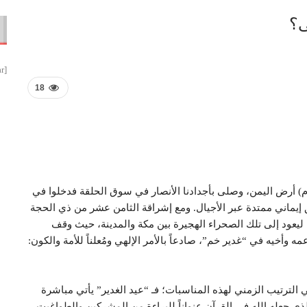
ى؟
[smbtoolbar]
18
ام) أرض اليمن، وصلى بأجدادنا الأنصار في سوق الحلقة فدخلوا في
ق إيماني ممتدة عبر الأجيال. ومع إشراقة الثامن عشر من ذي الحجة
 ليعود إلى تلك الصحراء الهجيرة بين مكة والمدينة، حيث وقف
ه وأخيه في “غدير خم”، صادعاً بالأمر الإلهي ومُعلناً للأمة والكون:
في الترتيب الزمني لهذه المناسبات؛ فـ “عيد الغدير” يأتي مباشرة
لذي جعله الله في القرآن عنواناً للبراءة من المشركين والطواغيت.