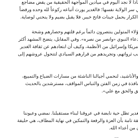
ماذا لا نجد اليوم في ميادين المواجهة الحقيقية من يقض مضاجع
 سر الولاية نفسها؛ فالغدير يورث أتباعه ركوعاً لله وحده ورفضاً
لكرار يحمل جينات فاتح خيبر, فلا يقبل بضيم ولا ينحني لوصاية.
هؤلاء المتولين ينتصرون دائماً برغم قلتهم وحصارهم وشحة
لدعاء النبوي «وانصر من نصره». وفي المقابل، يتضح المشهد أكثر
ريكا وإسرائيل من الأنظمة، وكيف أن ابتعادهم عن ثقافة الغدير
هب ثرواتهم، وتجريدهم من قرارهم السيادي لتتحول عروشهم إلى
والأناشيد، لنحمي أجيالنا الناشئة من مسارات الضياع والتمييع،
نافذة في زمن الفتن والتباس المواقف، مسترشدين بالحديث
حق والحق مع علي».
ير تظل حية نابضة في عروقنا لبناء مستقبلنا. نمضي وعيوننا
ة تامة بأن العزة والرفعة والتمكين في نهاية المطاف، هي حليفة
من أعداء الله.