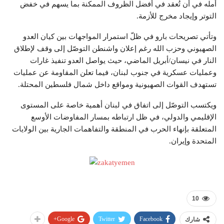
أمله في أن تُعقد في أفضل الظروف الممكنة بما يسهم في خفض
التوتر وإيجاد مخرج للأزمة.
وتأتي تصريحات بارو في ظلّ استمرار المواجهات بين كيان العدو
الصهيوني وحزب الله رغم إعلان واشنطن التوصّل إلى وقف لإطلاق
النار في نيسان/أبريل الماضي، حيث يواصل العدو تنفيذ غارات
وعمليات عسكرية في جنوب لبنان، فيما تعلن المقاومة عن عمليات
تستهدف القوات الصهيونية ومواقع داخل شمال فلسطين المحتلة.
ويكتسب التوصّل إلى اتفاق في لبنان أهمية خاصة على المستوى
الإقليمي والدولي، في ظل ارتباطه بمسار المفاوضات الأوسع
المتعلقة بإنهاء الحرب في المنطقة والتفاهمات الجارية بين الولايات
المتحدة وإيران.
10
Google+
Twitter
Facebook
شارك