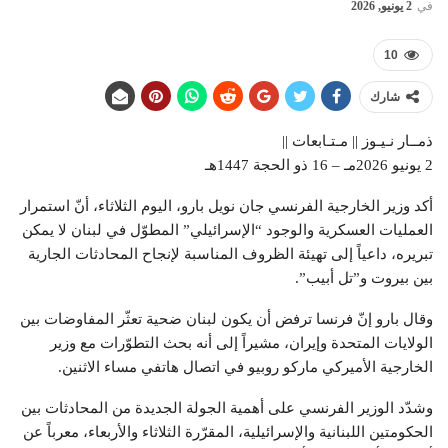
في
2 يونيو, 2026
10
شارك
ذمــار نـيـوز || مـتـابعات ||
2 يونيو 2026مـ – 16 ذو الحجة 1447هـ
أكد وزير الخارجية الفرنسي جان نويل بارو، اليوم الثلاثاء، أنّ استمرار
العمليات العسكرية والوجود “الإسرائيلي” المطوّل في لبنان لا يمكن
تبريره، داعياً إلى تهيئة الظروف المناسبة لإنجاح المحادثات الجارية
بين بيروت و”تل أبيب”.
وقال بارو إنّ فرنسا ترفض أن يكون لبنان ضحية تعثّر المفاوضات بين
الولايات المتحدة وإيران، مشيراً إلى أنه بحث التطوّرات مع وزير
الخارجية الأميركي ماركو روبيو في اتصال هاتفي مساء الاثنين.
وشدّد الوزير الفرنسي على أهمية الجولة الجديدة من المحادثات بين
الحكومتين اللبنانية والإسرائيلية، المقرّرة الثلاثاء والأربعاء، معرباً عن