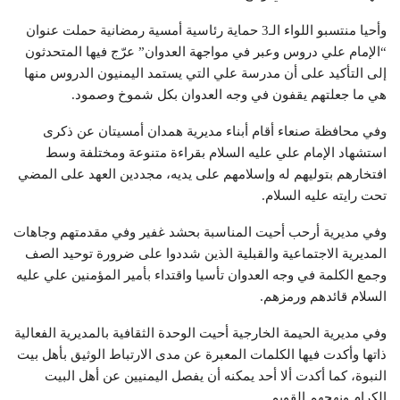
وأحيا منتسبو اللواء الـ3 حماية رئاسية أمسية رمضانية حملت عنوان
“الإمام علي دروس وعبر في مواجهة العدوان” عرّج فيها المتحدثون
إلى التأكيد على أن مدرسة علي التي يستمد اليمنيون الدروس منها
هي ما جعلتهم يقفون في وجه العدوان بكل شموخ وصمود.
وفي محافظة صنعاء أقام أبناء مديرية همدان أمسيتان عن ذكرى
استشهاد الإمام علي عليه السلام بقراءة متنوعة ومختلفة وسط
افتخارهم بتوليهم له وإسلامهم على يديه، مجددين العهد على المضي
تحت رايته عليه السلام.
وفي مديرية أرحب أحيت المناسبة بحشد غفير وفي مقدمتهم وجاهات
المديرية الاجتماعية والقبلية الذين شددوا على ضرورة توحيد الصف
وجمع الكلمة في وجه العدوان تأسيا واقتداء بأمير المؤمنين علي عليه
السلام قائدهم ورمزهم.
وفي مديرية الحيمة الخارجية أحيت الوحدة الثقافية بالمديرية الفعالية
ذاتها وأكدت فيها الكلمات المعبرة عن مدى الارتباط الوثيق بأهل بيت
النبوة، كما أكدت ألا أحد يمكنه أن يفصل اليمنيين عن أهل البيت
الكرام ونهجهم القويم.