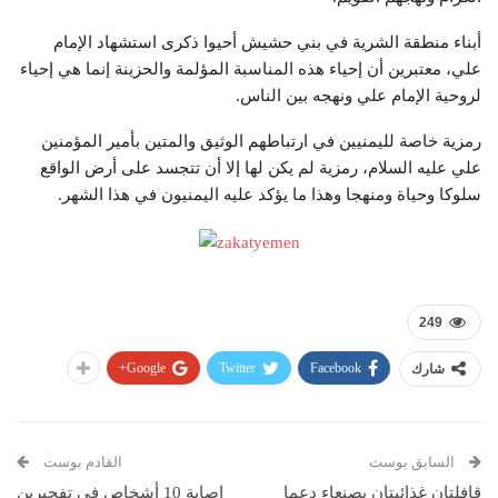
أبناء منطقة الشرية في بني حشيش أحيوا ذكرى استشهاد الإمام
علي، معتبرين أن إحياء هذه المناسبة المؤلمة والحزينة إنما هي إحياء
لروحية الإمام علي ونهجه بين الناس.
رمزية خاصة لليمنيين في ارتباطهم الوثيق والمتين بأمير المؤمنين
علي عليه السلام، رمزية لم يكن لها إلا أن تتجسد على أرض الواقع
سلوكا وحياة ومنهجا وهذا ما يؤكد عليه اليمنيون في هذا الشهر.
249
Google+
Twitter
Facebook
شارك
السابق بوست
القادم بوست
قافلتان غذائيتان بصنعاء دعما
إصابة 10 أشخاص في تفجيرين