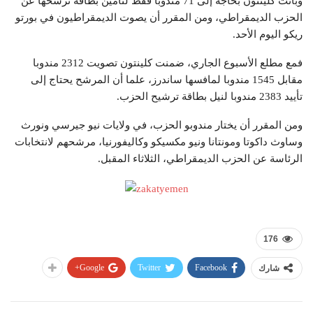
وباتت كلينتون بحاجة إلى 71 مندوبا فقط لتأمين بطاقة ترشحها عن
الحزب الديمقراطي، ومن المقرر أن يصوت الديمقراطيون في بورتو
ريكو اليوم الأحد.
فمع مطلع الأسبوع الجاري، ضمنت كلينتون تصويت 2312 مندوبا
مقابل 1545 مندوبا لمافسها ساندرز، علما أن المرشح يحتاج إلى
تأييد 2383 مندوبا لنيل بطاقة ترشيح الحزب.
ومن المقرر أن يختار مندوبو الحزب، في ولايات نيو جيرسي ونورث
وساوث داكوتا ومونتانا ونيو مكسيكو وكاليفورنيا، مرشحهم لانتخابات
الرئاسة عن الحزب الديمقراطي، الثلاثاء المقبل.
176
Google+
Twitter
Facebook
شارك