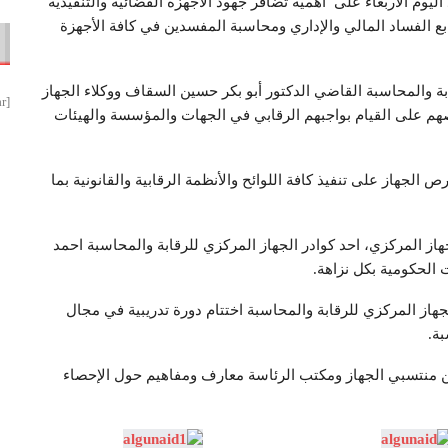
ليوم الأربعاء على أهمية تضافر جهود الأجهزة القضائية والتنفيذية
بع الفساد المالي والإداري ومحاسبة المفسدين في كافة الأجهزة
ابة والمحاسبة القاضي الدكتور أبو بكر حسين السقاف ووكلاء الجهاز
[smbtoolbar]
صهم على القيام بواجبهم الرقابي في الجهات والمؤسسة والهيئات
الجهاز على تنفيذ كافة اللوائح والأنظمة الرقابية والقانونية بما
از المركزي، احد كوادر الجهاز المركزي للرقابة والمحاسبة احمد
الحكومية بكل نزاهة.
از المركزي للرقابة والمحاسبة اختتام دورة تدريبية في مجال
بة.
هذه دورة كانت على مدى أسبوع 24 كادر من منتسبي الجهاز ومكتب الرئاسة معارف ومفاهيم حول الإحصاء