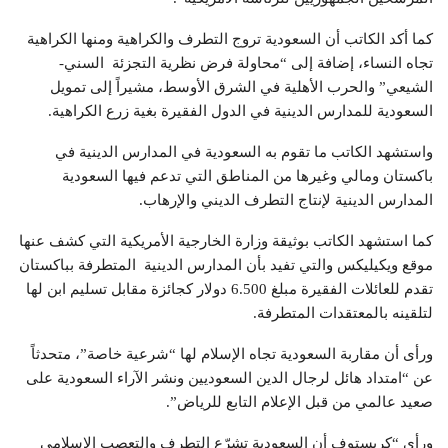
كما أكد الكاتب أن السعودية تروج التطرف والكراهية ومنها الكراهية
تجاه النساء، إضافة إلى “محاولة فرض نظرية التجزئة السني-
الشيعي” والحرب الأهلية في الشرق الأوسط، مشيراً إلى تمويل
السعودية للمدارس الدينية في الدول الفقيرة بغية زرع الكراهية.
واستشهد الكاتب ما تقوم به السعودية في المدارس الدينية في
باكستان ومالي وغيرها من المناطق التي تدعم فيها السعودية
المدارس الدينية لإنتاج التطرف الديني والإرهاب.
كما استشهد الكاتب بوثيقة وزارة الخارجية الأمريكية التي كشف عنها
موقع ويكيليكس والتي تفيد بأن المدارس الدينية المتطرفة بباكستان
تقدم للعائلات الفقيرة مبلغ 6.500 دولار كجائزة مقابل تسليم ابن لها
لتلقينه بالمعتقدات المتطرفة.
ورأى أن مقاربة السعودية تجاه الإسلام لها “شرعية خاصة”، متحدثاً
عن “امتداد هائل لرجال الدين السعوديين ونشر الآراء السعودية على
صعيد عالمي من قبل الإعلام التابع للرياض”.
ورأى “كريستوف أن السعودية تشرّع التطرف والتعصب الإسلامي