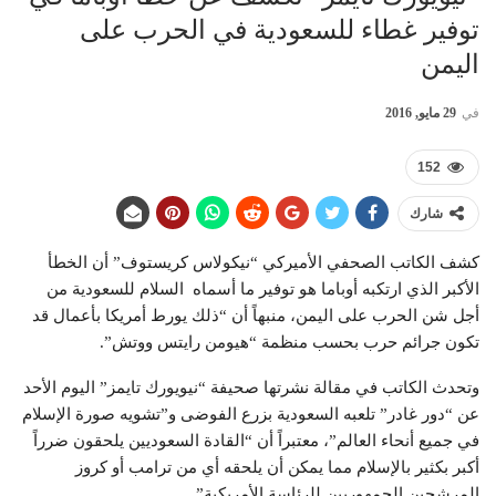
توفير غطاء للسعودية في الحرب على
اليمن
في
29 مايو, 2016
152
شارك
كشف الكاتب الصحفي الأميركي “نيكولاس كريستوف” أن الخطأ
الأكبر الذي ارتكبه أوباما هو توفير ما أسماه السلام للسعودية من
أجل شن الحرب على اليمن، منبهاً أن “ذلك يورط أمريكا بأعمال قد
تكون جرائم حرب بحسب منظمة “هيومن رايتس ووتش”.
وتحدث الكاتب في مقالة نشرتها صحيفة “نيويورك تايمز” اليوم الأحد
عن “دور غادر” تلعبه السعودية بزرع الفوضى و”تشويه صورة الإسلام
في جميع أنحاء العالم”، معتبراً أن “القادة السعوديين يلحقون ضرراً
أكبر بكثير بالإسلام مما يمكن أن يلحقه أي من ترامب أو كروز
المرشحين الجمهوريين للرئاسة الأمريكية”.