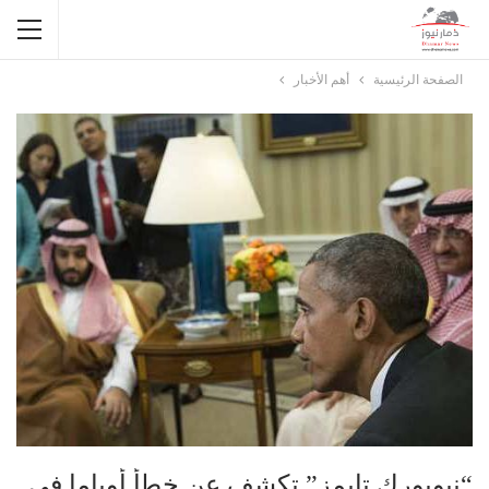
الصفحة الرئيسية
أهم الأخبار
“نيويورك تايمز” تكشف عن خطأ أوباما في