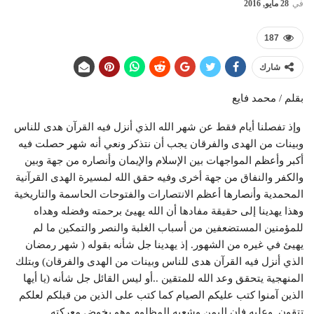
في
28 مايو, 2016
187
شارك
بقلم / محمد فايع
وإذ تفصلنا أيام فقط عن شهر الله الذي أنزل فيه القرآن هدى للناس
وبينات من الهدى والفرقان يجب أن نتذكر ونعي أنه شهر حصلت فيه
أكبر وأعظم المواجهات بين الإسلام والإيمان وأنصاره من جهة وبين
والكفر والنفاق من جهة أخرى وفيه حقق الله لمسيرة الهدى القرآنية
المحمدية وأنصارها أعظم الانتصارات والفتوحات الحاسمة والتاريخية
وهذا يهدينا إلى حقيقة مفادها أن الله يهيئ برحمته وفضله وهداه
للمؤمنين المستضعفين من أسباب الغلبة والنصر والتمكين ما لم
يهيئ في غيره من الشهور. إذ يهدينا جل شأنه بقوله ( شهر رمضان
الذي أنزل فيه القرآن هدى للناس وبينات من الهدى والفرقان) وبتلك
المنهجية يتحقق وعد الله للمتقين ..أو ليس القائل جل شأنه (يا أيها
الذين آمنوا كتب عليكم الصيام كما كتب على الذين من قبلكم لعلكم
تتقون. وعليه فإن اليمن وشعبه المظلوم وهو يخوض معركته