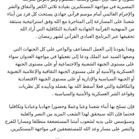
المصيرية في مواجهة المستكبرين بقيادة ثلاثي الكفر والنفاق والشر
والإجرام العالمي أمام موسم قرآني جهادي يستحث كل فرد من أبناء
شعبنا على المسارعة إلى المتاجرة مع الله وفق استراتيجية منبثقة
من المنهجية القرآنية الجهادية العبادية التكافلية التي أراد الله
تحقيقها عبر البرنامج العبادي القرآني لشهر رمضان .
وهذا يقودنا إلى العمل المضاعف والواعي على كل الجبهات التي
وضعها السيد عبد الملك ودعا إلى تفعيلها في مواجهة العدوان سواء
على مستوى الجبهة الشعبية والاجتماعية أو على مستوى الجبهة
العسكرية والأمنية أو على مستوى الجبهة الثقافية والإعلامية التعبوية
أو الجبهة السياسية والإدارية أو على مستوى الجبهة الاقتصادية
والتكافلية والتي فعلا أسقط الله بها بفضله وتأييده كل نظريات
وقواعد الشر العسكرية والأمنية والسياسية .
فإن تسلح بها أبناء شعبنا وعيا وعملا وحضورا جهاديا وعباديا وتكافليا
فحتما فإن الله سيحقق لهذا الشعب المزيد من النصر والغلبة
وسيؤسس على يديه لشعوب أمتنا المستضعفة منطلقا ومسارا للفرج
والنصر على مسار وعد الله للمستضعفين في مواجهة المستكبرين.