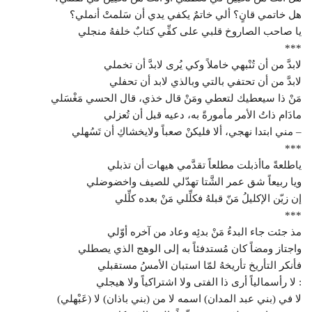
هل خاتمي قانٍ؟ ألي خاتمٌ يكفي يدي أن سَلمتْ أنملي؟
يا صاحب الصاروخ قلبي على كفِّي كتابٌ خلفهُ منجلي
***
لابدَّ من أن تُنْبهي خاملاً وكي يُرى لابدَّ أن تخملي
لابدَّ من أن تحتفي بالتي وبالذي لابد أن تحفلي
مَنْ ذا سيعطيك لتعطي ومَنْ قال خذي، قال الحسي مَغْسَلي
مادَام ذاتُ الأمر مأمورةً به، دعيه قبل أن تُعزلي
– مني ابتدا نهجي، ألا فليكنْ صعباً ولايخشاكِ أن تَسُهلي
***
ياطلعةً ماأذبلت مطلعاً تقدَّمي هيهات أن تذبلي
ويا ربيعاً شق عمر الشَّتا تهدّلي للصيف واخضوضلي
إن زيّن الإكليلُ مَنّ قبلهُ فكلِّلي مَنْ بعده كلِّلي
***
مذ جئت جاء البدءُ مَنْ بدئِه وعاد من آخره أوّلي
واجتاز ومضاً كان مُستدفئاً به إلى الوهج الذي يصطلي
فأنكر التأريخ تأريخهُ لمّا استبان الأمسُ مستقبلي
: لا رأسمالياً أرى ذا الفتى ولا اشتراكياً ولا هيجلي
لا في (بني عبد المدان) اسمه لا من (بني باذان) لا (عَبْهلي)