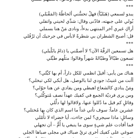
***
يبدو لسمعي (هَبَليّاً) فهلْ تحسُّني ألحاظُهُ (المَقْبَلي)
بُولي على جبهته، فادّنى وقال: شدِّي لحيتي واتفلي
أراكِ غيري آخر المنتهى بدءاً، ونادى مَنْ هنا بسملي
قل: أصبح الشطران بي شطرةً لابأس في جرحيك أن تَرْفُلي
***
هل تسمعين الزفَّةَ الآن؟ لا أصمَّني يا (دامُ يابَلْبلي)
تسعون طبّالاً وطبّالةً شهراً وقالوا: مثلُهم طبِّلي
***
هناك من يأبى: أقيلَ انظمي للكل داراً، أم بها كبِّلي؟
أأنت من غنيتُ: جودي لنا بالوصل، هل أبكي لكي تبخلي؟
ومَنْ ينادي كالشعاع اهبطي ومن يفادي عن هنا حوّلي؟
ومن يرى فرديّة الجمع في كفيك عهداً نصف مُتوكِّلي؟
وقائلٍ كم قيل ما دّللوا عنها، ولاقالوا لها دلِّلي
عشرين عاماً: سوف تأتي غداً ما اسم الذي كان بها مُختلي؟
وسائلٍ: ماذا سيجري؟ لمن جاءت، أيا خضراء لا تأْمُلي
فما أفادت علم شيءٍ سوى ما ينبغي يا أُمُّ – أن تجهلي
صوغي على كفيك أخرى تريْ صباك في مجلى صباها الجلي