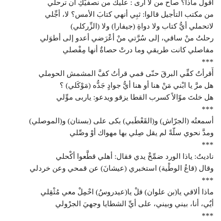
أقول ماذا؟ صاح من لا أرى : عليك من نصفيْكِ أن ترحلي
من مكتب التأجيل قالوا: ثبِي أنهي كتابَ الأمس؟ لا، أجِّلي
لاتحملي أيُّ كتاب ولا دواةِ (جيفارا) ولا (الزِّركلي)
رحلتُ منْ ساقي، إلى سُرَّتي منْ أعْرَضي أعدو إلى أطوَلي
مفاصلي كانت طريقي وما درتْ حصاةٌ أنها مِفْصلي
***
أَقرأتُ كفِّي البرقَ حنّى فمي قرأتُ كفَّ المشمش الحوملي
هل مرَّ يا ابْني مَنْ هنا أو هنا أيُّ جوادٍ جَدُّه (مَوْكَلي) ؟
هل خلتَ موّالاً كسرب القطا يزقو ويدعو: ياربى موِّلي
***
أسمعتُه (الجرّاش) و(القَعْطَبي) بكى على (بستان) و(الموصلي)
ومدَّ نحوي سلّةً لم يقل صِلي بها مهواك أوْ وصِّلي
***
ناديتُ: ياذا الورد ضمِّخْ يدي فقال: أهلي قطَّعوا أكْحلي
وقال (قاعُ الوطْية) استخبري (عيشانَ) عن قمحي وعن خردلي
***
ماذا ألاقي يا(بن علوان) قلْ يا(عيدروسُ) احْمِلْ معي مُثْقِلي
أيٌي، أنا، بيني وبيني، على أيِّ الشطايا وجهيَ الجرْولي
***