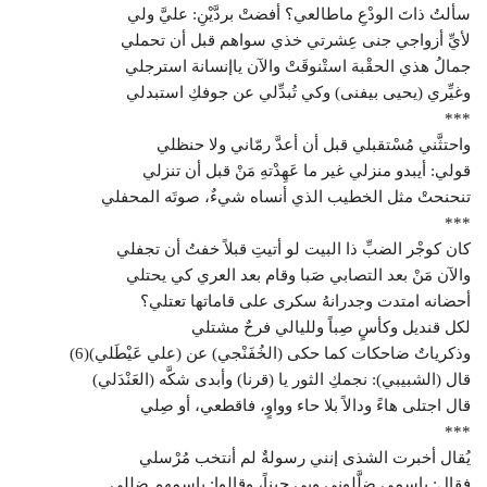
سألتُ ذاتَ الودْعِ ماطالعي؟ أفضتْ بردَّيْنِ: عليَّ ولي
لأيِّ أزواجي جنى عِشرتي خذي سواهم قبل أن تحملي
جمالُ هذي الحقْبة استْنوقَتْ والآن ياإنسانة استرجلي
وغيِّري (يحيى بيفنى) وكي تُبدِّلي عن جوفكِ استبدلي
***
واحتثَّني مُسْتقبلي قبل أن أعدَّ رمّاني ولا حنظلي
قولي: أيبدو منزلي غير ما عَهِدْتهِ مَنْ قبل أن تنزلي
تنحنحتْ مثل الخطيب الذي أنساه شيءٌ، صوتَه المحفلي
***
كان كوجْر الضبِّ ذا البيت لو أتيتِ قبلاً خفتُ أن تجفلي
والآن مَنْ بعد التصابي صَبا وقام بعد العري كي يحتلي
أحضانه امتدت وجدرانهُ سكرى على قاماتها تعتلي؟
لكل قنديل وكأسٍ صِباً ولليالي فرحٌ مشتلي
وذكرياتٌ ضاحكات كما حكى (الخُفَنْجي) عن (علي عَيْطَلي)(6)
قال (الشبيبي): نجمكِ الثور يا (قرنا) وأبدى شكَّه (العَنْدَلي)
قال اجتلى هاءً ودالاً بلا حاء وواوٍ، فاقطعي، أو صِلي
***
يُقال أخبرت الشذى إنني رسولةٌ لم أنتخب مُرْسلي
فقال: باسمي ضلَّلوني وبي حيناً، وقالوا: باسمهم ضللي