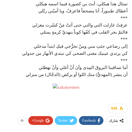
تمثال هذا هيكلي، أنتَ بي كصورة فيما اسمه هيكلي
أعطاكِ طنبوراً، أنا مصحفاً فاعزفْ، ويا أميّتي رتّلي
***
عزفتُ غازلت التي والتي حتى أتتْ مَنْ كسّرت مغزلي
فالتمّ بحر القلب في كفّها كوباً بنهديْ كرمةٍ يمتلي
***
إلى رضاعي جئتِ مني ومنْ تخرُّجي فيكِ ابتدأ مدخلي
كي يرتدي عينيك معنى الضحى كي تبتدي الأنهار من جدولي
***
أما تساقينا البروقَ المِدى وآنَ أنْ أغلي وأنْ تهطلي
أن ينشر (المهديُّ) منك اللوا أو يركض (الدجّال) من منزلي
946
Google+
Twitter
Facebook
شارك