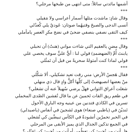
أشمها مائدتي سائلاً: متى انتهى من طبخها مرجلي؟
***
وقال شادٍ: ماشدت مثلها أسمار أعراسي ولا مَقيلي
أنسى الدجى والصبحَ وقتيهُما صوتان: عَوديٌ يلي كُعدُلي
كيف التقى نصفي بنصفي ضحىً في نضج مكرِ العصرِ يامأملي
***
وقال مضنٍ يالعقيم التي شاءت مواني (هنتُ) أن تحبلي
يابنتَ أُمَّ (الضهضمدِ) قولي لنا : أيٌّ عليٍّ سوف يخصي علي
قولي لماذا كنت أمثولةً سحريةً من قبل أن تَمثُلي
***
فقال هَجسُ الأرض: مني رقت تعيد تشكيلي، ألا شكِّلي
منْ بعضها انصبهضتْ إلى كلِّها أكلُّ وادٍ قال ذي منهلي
شغلت أعراق الثواني فهلْ يرضي سُهيلاً عنه أن تشغلي؟
في طعم ريق القات تَحمينَ عن ما قال تُفشين الصّدى المخملي
تسرين في الكاذي فتدنين من عينيه وجه البارق الأحول
تَنديْنَ في (ياظبي صنعاء) هوى تَشجينَ في أنفاس (ياصيدلي)
في الحبر تحمرّين أنشودةً في الكأس تبيضِّين كي تُشعلي
في الجمع تذكين الجدال الذي يميز الأبقى من المرحلي
هل أنت من تُحيينَ كي تعظُمي أو أنت من تُحيينَ كي تَقتُلي؟