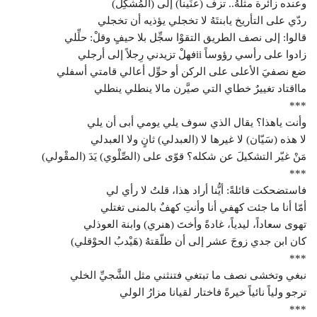
وعنده زائرة مثلهُ.. تزف (عنِّيناً) إلى (المُشكِل)
ردّي على التأريخ يابنتَهُ لا تخجلي يؤذيه أن تخجلي
قالوا: إلى نصف الطريق التقوْا سجِّل بلا حيفٍ وقلْ: حلِّلي
زادوا على رأسي رؤوساً iiفهلْ تزيدني رِجلاً إلى أرجلي
ضع نصفيَ الأعلى على الركن أو حوِّل أعالي قامتي أسفلي
مااقتاد تغييرٌ خطاي التي صيَّرن مالا ينطلي ينطلي
***
وأنت ياهذا؟ يقال الذي سوف يلي يومي أبى أن يلي
لا هذه (سَيّان) لا غيرها لا (العبدلي) ثانٍ ولا العبدلي
مَنْ غيّر التشكيلَ عن شكله؟ قوّى على (الصِّلْوي) يَدَ (المقْولي)
***
فاستضحكت قائلةً: أيُّنا أراد هذا، قلتُ لا رأي لي
أمّا أنا ما جئت كهفي أنا وأنتِ كهفٌ بالمنى تغتلي
تهوى سعاداً، ليدياً، غادةً وأختَ (هنري) وابنة العوذلي
كان ابن جدي زوجَ عشر إلى أن طلّقتهُ (هَيْدبُ الحوْقلي)
***
نبغي وتخشى نصف ما تبتغي فتنثني مثل الشَّجيِّ الخلي
ترجو ولياً نائياً خيرةً فاختار لقيانا مزارُ الولي
***