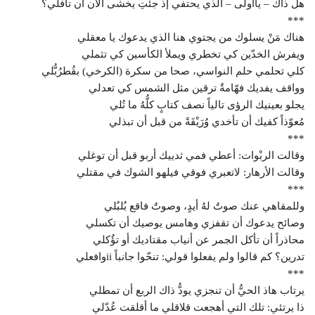
هل ذاك – ياأولى – الذي يحتفي إذ جئتِ يخشى الآن أن تأفُلي؟
***
هناك مَنْ يسلوك من يجتوي هنا الذي يدعوك يا معقلي
ويفرش الخدّين كي تخطري ويملأ الكأسين كي تثملي
كلي تحلمي حلم النواسي، صحا من سكرة (الكرخي) بقُطرُبُّلي
وواقف يفديك فهّامةٌ ترقين مثل الشمس كي تعدلي
يجلو بعينيك الرؤى تالياً نصف كتابٍ كلُّهُ ما تُلي
مُعوّذاً كفيك أن تأخدي وُرَيْقَةً من قبل أن تبذلي
***
وقالت الربْوات: أعطي فمي ثدييك أربو قبل أن توغلي
وقالت الأرهار: لاتعبري فوقي فيلهو الشوك في مقتلي
***
وللمقاهي عنك صوتٌ لهُ أيدٍ، وصوتٌ فاقع بُلبُلي
وصائح يدعوك أن تقفزي وهامس يوصيك أن تكسلي
محاذراً أن تأكل الجمر عن أنياب مقتاديك أو تؤُكلي
تدرين؟ كم قالوا ولم يفعلوا قولي: تنحّوا جانباً iiوافعلي
***
يرتاب هاذ الحيُّ أن تنجزي يودُّ ذاك الربع أن تمطلي
ذا يرتئي: تلك التي أهجعت قلاقلي ما أقلقت عُدّلي