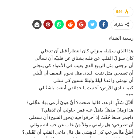
946
شارك
ربيعية الشتاء
هذا الذي سمَّيتُه منزلي كان انتظاراً قبل أن تدخلي
كان سؤالَ القلب عن قلبه يشتاق عن قلبيْه أن تسألي
أن ترجعي مثل الربيع الذي يغيب في الأعواد كي ينجلي
أن تصبحي مثل نثيث الندى مثل نجوم الصيف أن تُلْيلي
أن تومئي واعدةً ليلةً وليلةً تنسين كي تبتلي
كيما تنادي الأرض: أجنيتِ يا حدائقي أينعت ياسُنْبلي
***
أَقَبْلَ سُكْرِ الوعد، قالوا صحت؟ أيُّ هوىً أرغى بها: عجِّلي؟
هذا زمانٌ مذهلٌ ذاهلٌ عنه فمن حاولتِ أن تُذهلي؟
ذاجمر صنعا خُفْتُ إذ أحرقوا فيه (بخور الشيخ) أن تسعلي
أن تصرخي: هل رامني موئلاً مَنْ غاب عن حسبانه موئلي
أظنُّ ماأسرعتِ كي تُدهِشي هل قال داعي القلب أن تُقْبلي؟