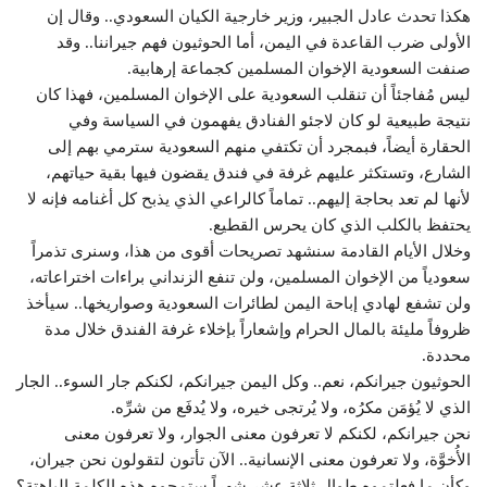
هكذا تحدث عادل الجبير، وزير خارجية الكيان السعودي.. وقال إن
الأولى ضرب القاعدة في اليمن، أما الحوثيون فهم جيراننا.. وقد
صنفت السعودية الإخوان المسلمين كجماعة إرهابية.
ليس مُفاجئاً أن تنقلب السعودية على الإخوان المسلمين، فهذا كان
نتيجة طبيعية لو كان لاجئو الفنادق يفهمون في السياسة وفي
الحقارة أيضاً، فبمجرد أن تكتفي منهم السعودية سترمي بهم إلى
الشارع، وتستكثر عليهم غرفة في فندق يقضون فيها بقية حياتهم،
لأنها لم تعد بحاجة إليهم.. تماماً كالراعي الذي يذبح كل أغنامه فإنه لا
يحتفظ بالكلب الذي كان يحرس القطيع.
وخلال الأيام القادمة سنشهد تصريحات أقوى من هذا، وسنرى تذمراً
سعودياً من الإخوان المسلمين، ولن تنفع الزنداني براءات اختراعاته،
ولن تشفع لهادي إباحة اليمن لطائرات السعودية وصواريخها.. سيأخذ
ظروفاً مليئة بالمال الحرام وإشعاراً بإخلاء غرفة الفندق خلال مدة
محددة.
الحوثيون جيرانكم، نعم.. وكل اليمن جيرانكم، لكنكم جار السوء.. الجار
الذي لا يُؤمَن مكرُه، ولا يُرتجى خيره، ولا يُدفَع من شرِّه.
نحن جيرانكم، لكنكم لا تعرفون معنى الجوار، ولا تعرفون معنى
الأُخوَّة، ولا تعرفون معنى الإنسانية.. الآن تأتون لتقولون نحن جيران،
وكأن ما فعلتموه طوال ثلاثة عشر شهراً ستمحوه هذه الكلمة الباهتة؟