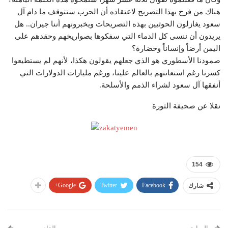
هناك من فرح بهذا التصريح لاعتقاده أن الحرب ستتوقف ما دام آل
سعود يغازلون الحوثيين بهذه التصريحات ويخبرونهم أننا جيران.. هل
يريدون أن ننسى كل الدماء التي سفكوها بصواريخهم وحقدهم على
اليمن أرضاً وإنساناً وحضارة؟
صمودنا الأسطوري هو الذي جعلهم يقولون هكذا، لأنهم لم يستطيعوا
كسرنا رغم استعانتهم بالعالم علينا، ورغم مليارات الدولارات التي
أنفقها آل سعود لشراء الذمم والأسلحة.
نقلا عن صحيفة الثورة
154
Google+
Twitter
Facebook
شارك